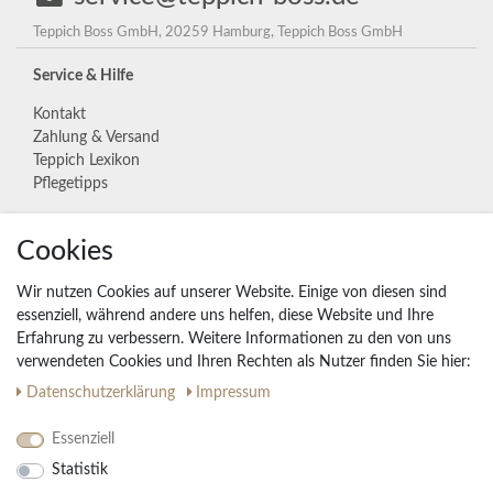
Teppich Boss GmbH, 20259 Hamburg, Teppich Boss GmbH
Service & Hilfe
Kontakt
Zahlung & Versand
Teppich Lexikon
Pflegetipps
Unternehmen
Cookies
Widerrufs­recht
Wir nutzen Cookies auf unserer Website. Einige von diesen sind
Vertrag widerrufen
essenziell, während andere uns helfen, diese Website und Ihre
Erfahrung zu verbessern. Weitere Informationen zu den von uns
Impressum
verwendeten Cookies und Ihren Rechten als Nutzer finden Sie hier:
Daten­schutz­erklärung
AGB
Daten­schutz­erklärung
Impressum
Partnerprogramm
Essenziell
Statistik
Ihre Vorteile