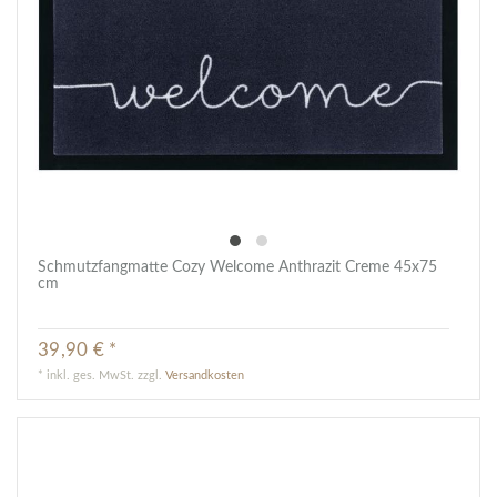
Schmutzfangmatte Cozy Welcome Anthrazit Creme 45x75
cm
39,90 € *
*
inkl. ges. MwSt.
zzgl.
Versandkosten