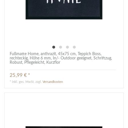
Fußmatte Home, anthrazit, 45x75 cm, Teppich Boss,
rechteckig, Höhe 6 mm, In/- Outdoor geeignet, Schriftzug,
Robust, Pflegeleicht, Kurzflor
25,99 € *
*
inkl. ges. MwSt.
zzgl.
Versandkosten