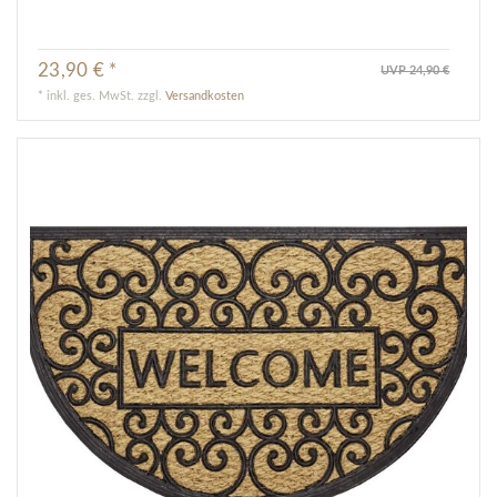
23,90 € *
UVP 24,90 €
*
inkl. ges. MwSt.
zzgl.
Versandkosten