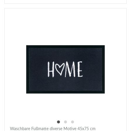
Waschbare Fußmatte diverse Motive 45x75 cm