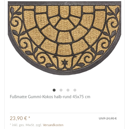
Fußmatte Gummi-Kokos halb-rund 45x75 cm
23,90 € *
UVP 24,90 €
*
inkl. ges. MwSt.
zzgl.
Versandkosten