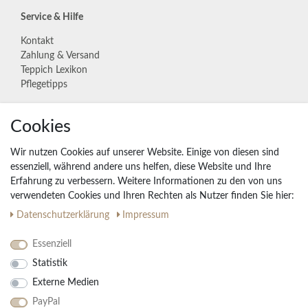
Service & Hilfe
Kontakt
Zahlung & Versand
Teppich Lexikon
Pflegetipps
Unternehmen
Cookies
Widerrufs­recht
Wir nutzen Cookies auf unserer Website. Einige von diesen sind
Vertrag widerrufen
essenziell, während andere uns helfen, diese Website und Ihre
Erfahrung zu verbessern. Weitere Informationen zu den von uns
Impressum
verwendeten Cookies und Ihren Rechten als Nutzer finden Sie hier:
Daten­schutz­erklärung
AGB
Daten­schutz­erklärung
Impressum
Partnerprogramm
Essenziell
Statistik
Ihre Vorteile
Externe Medien
Kostenloser Versand & Rückversand in der BRD
PayPal
30 Tage Rückgaberecht