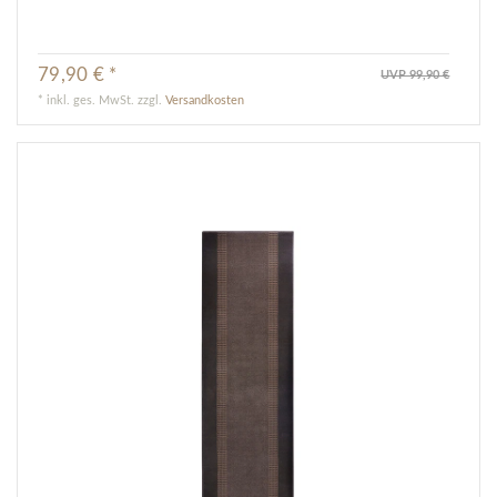
79,90 € *
UVP 99,90 €
*
inkl. ges. MwSt.
zzgl.
Versandkosten