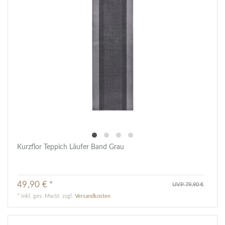
Kurzflor Teppich Läufer Band Grau
49,90 € *
UVP 79,90 €
*
inkl. ges. MwSt.
zzgl.
Versandkosten