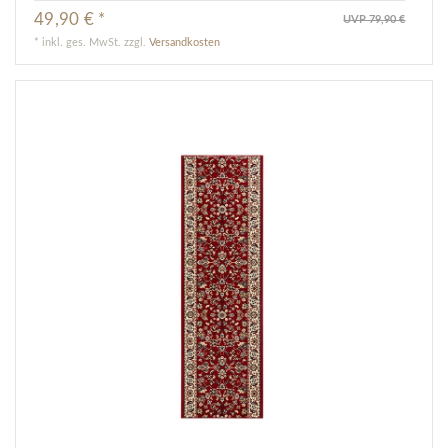
49,90 € *
UVP 79,90 €
*
inkl. ges. MwSt.
zzgl.
Versandkosten