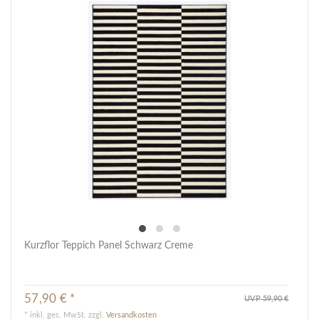
Kurzflor Teppich Panel Schwarz Creme
57,90 € *
UVP 59,90 €
*
inkl. ges. MwSt.
zzgl.
Versandkosten