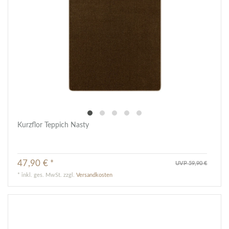
Kurzflor Teppich Nasty
47,90 € *
UVP 59,90 €
*
inkl. ges. MwSt.
zzgl.
Versandkosten