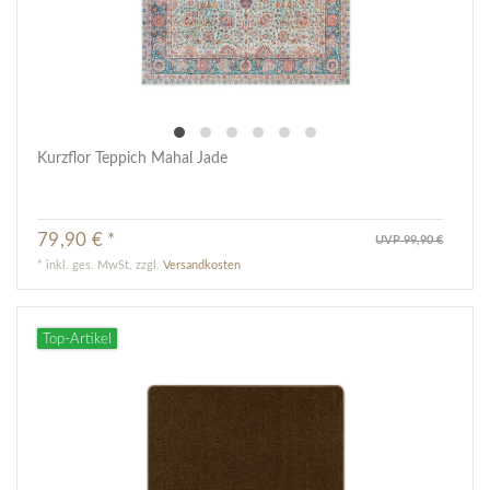
Kurzflor Teppich Mahal Jade
79,90 € *
UVP 99,90 €
*
inkl. ges. MwSt.
zzgl.
Versandkosten
Top-Artikel