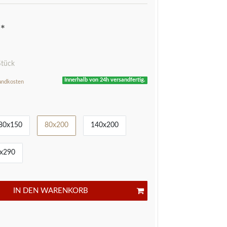
*
R
Stück
Innerhalb von 24h versandfertig.
andkosten
80x150
80x200
140x200
x290
IN DEN WARENKORB