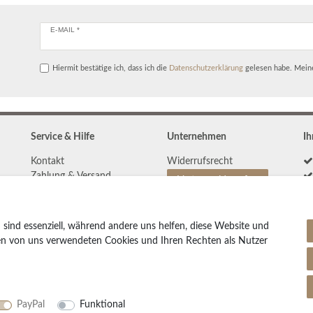
E-MAIL *
Hiermit bestätige ich, dass ich die
Daten­schutz­erklärung
gelesen habe. Meine
Service & Hilfe
Unternehmen
Ih
Kontakt
Widerrufs­recht
Zahlung & Versand
Vertrag widerrufen
Teppich Lexikon
Impressum
Pflegetipps
Daten­schutz­erklärung
 sind essenziell, während andere uns helfen, diese Website und
AGB
den von uns verwendeten Cookies und Ihren Rechten als Nutzer
Partnerprogramm
PayPal
Funktional