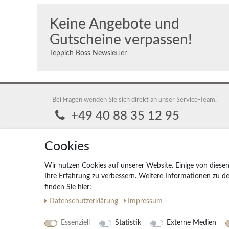
Keine Angebote und
Gutscheine verpassen!
Teppich Boss Newsletter
Bei Fragen wenden Sie sich direkt an unser Service-Team.
+49 40 88 35 12 95
Montag - Freitag 9:00 - 17:00 Uhr
Cookies
service@teppich-boss.de
Teppich Boss GmbH, 20259 Hamburg, Teppich Boss GmbH
Wir nutzen Cookies auf unserer Website. Einige von diesen
Ihre Erfahrung zu verbessern. Weitere Informationen zu 
finden Sie hier:
Daten­schutz­erklärung
Impressum
Essenziell
Statistik
Externe Medien