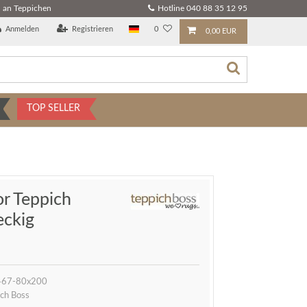
 an Teppichen
Hotline 040 88 35 12 95
Anmelden
Registrieren
0
0,00 EUR
TOP SELLER
r Teppich
eckig
67-80x200
ch Boss