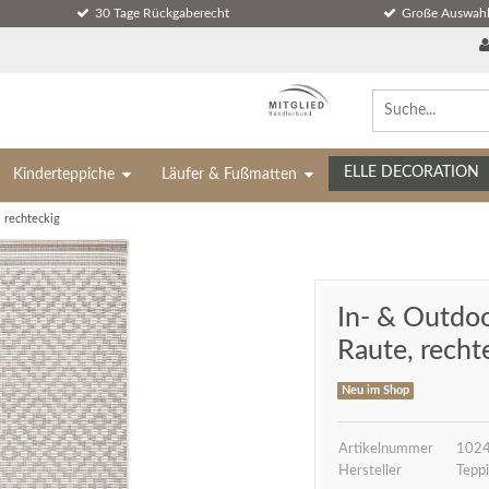
30 Tage Rückgaberecht
Große Auswahl
ELLE DECORATION
Kinderteppiche
Läufer & Fußmatten
 rechteckig
In- & Outdoo
Raute, recht
Neu im Shop
Artikelnummer
1024
Hersteller
Teppi