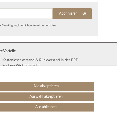
Abonnieren
 Einwilligung kann ich jederzeit widerrufen.
re Vorteile
Kostenloser Versand & Rückversand in der BRD
30 Tage Rückgaberecht
Große Auswahl
Kauf auf Rechnung
Einfache Auftragsverfolgung
Alle akzeptieren
Auswahl akzeptieren
SEHR GUT
4.99 / 5
Alle ablehnen
aus 1906 Bewertungen
bei: ebay.de,
amazon.de