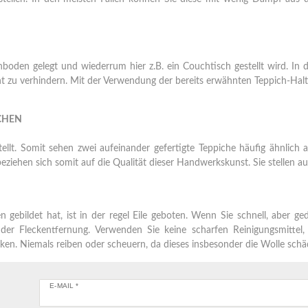
hboden gelegt und wiederrum hier z.B. ein Couchtisch gestellt wird. In 
cht zu verhindern. Mit der Verwendung der bereits erwähnten Teppich-Hal
CHEN
llt. Somit sehen zwei aufeinander gefertigte Teppiche häufig ähnlich a
ehen sich somit auf die Qualität dieser Handwerkskunst. Sie stellen auf 
 gebildet hat, ist in der regel Eile geboten. Wenn Sie schnell, aber ge
der Fleckentfernung. Verwenden Sie keine scharfen Reinigungsmittel,
cken. Niemals reiben oder scheuern, da dieses insbesonder die Wolle schäd
E-MAIL *