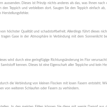
n aussenden. Dieses ist Prinzip nichts anderes als das, was Ihnen nach e
n in den Teppich und verbleiben dort. Saugen Sie den Teppich einfach a
 Herstellungsfehler.
von höchster Qualität und schadstoffbefreit. Allerdings führt dieses nic
 tragen Gase in der Atmosphäre in Verbindung mit dem Sonnenlicht bei.
Dieses wird durch eine geringfügige Richtungsänderung im Flor verursach
m Samtstoff kennen. Dieses ist eine Eigenschaft aller Teppiche und kein Her
rch die Verbindung von kleinen Flocken mit losen Fasern entsteht. Wicht
en von weiteren Schlaufen oder Fasern zu verhindern.
stellen. In den meisten Fällen können Sie diese mit wenig Dampf au