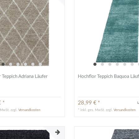
 Teppich Adriana Läufer
Hochflor Teppich Baquoa Läuf
 *
28,99 € *
U
. MwSt.
zzgl.
Versandkosten
*
inkl. ges. MwSt.
zzgl.
Versandkosten