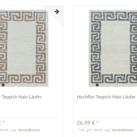
 Teppich Halo Läufer
Hochflor Teppich Halo Läufer
 *
26,99 € *
. MwSt.
zzgl.
Versandkosten
*
inkl. ges. MwSt.
zzgl.
Versandkosten