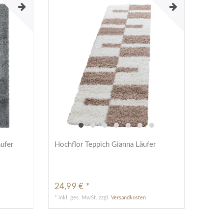
äufer
Hochflor Teppich Gianna Läufer
24,99 € *
*
inkl. ges. MwSt.
zzgl.
Versandkosten