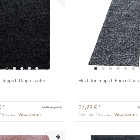
 Teppich Drago Läufer
Hochflor Teppich Enrico Läufe
 *
27,99 € *
UVP 25,64 €
U
. MwSt.
zzgl.
Versandkosten
*
inkl. ges. MwSt.
zzgl.
Versandkosten