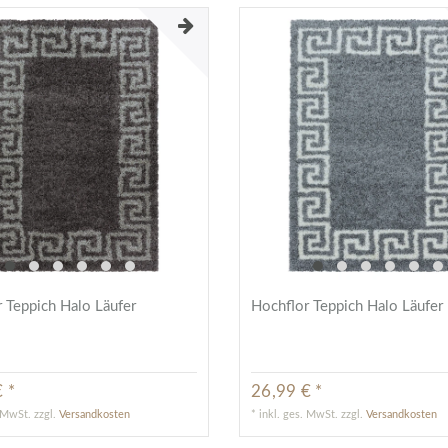
 Teppich Halo Läufer
Hochflor Teppich Halo Läufer
 *
26,99 € *
. MwSt.
zzgl.
Versandkosten
*
inkl. ges. MwSt.
zzgl.
Versandkosten