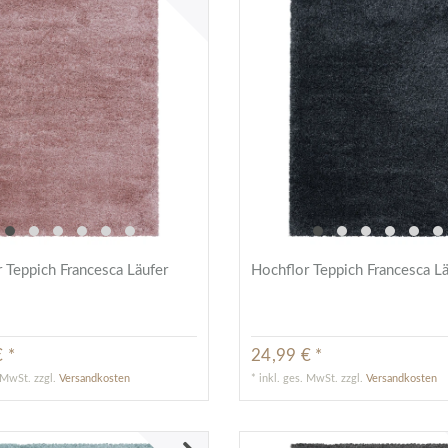
 Teppich Francesca Läufer
Hochflor Teppich Francesca L
 *
24,99 € *
. MwSt.
zzgl.
Versandkosten
*
inkl. ges. MwSt.
zzgl.
Versandkosten