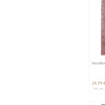
Hochflor
24,99 €
*
inkl. ges