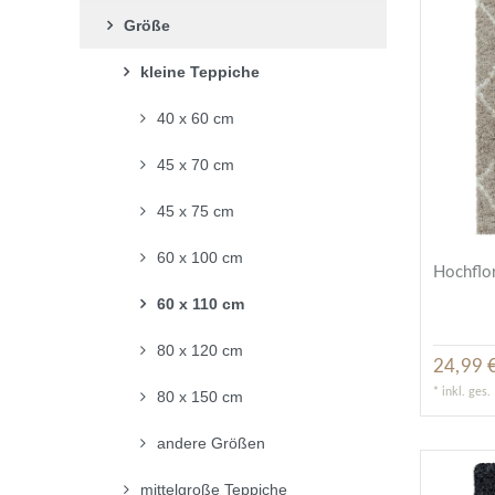
Größe
kleine Teppiche
40 x 60 cm
45 x 70 cm
45 x 75 cm
60 x 100 cm
Hochflor
60 x 110 cm
80 x 120 cm
24,99 €
*
inkl. ges
80 x 150 cm
andere Größen
mittelgroße Teppiche