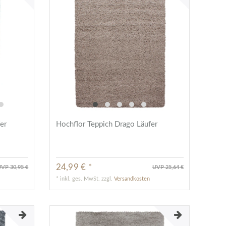
er
Hochflor Teppich Drago Läufer
24,99 € *
VP 30,95 €
UVP 25,64 €
*
inkl. ges. MwSt.
zzgl.
Versandkosten