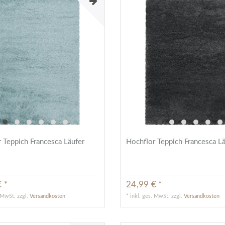
 Teppich Francesca Läufer
Hochflor Teppich Francesca L
 *
24,99 € *
. MwSt.
zzgl.
Versandkosten
*
inkl. ges. MwSt.
zzgl.
Versandkosten