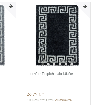
Hochflor Teppich Halo Läufer
26,99 € *
*
inkl. ges. MwSt.
zzgl.
Versandkosten