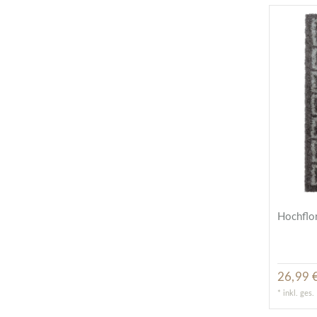
Hochflor
26,99 €
*
inkl. ges