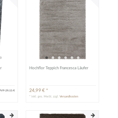
r
Hochflor Teppich Francesca Läufer
24,99 € *
VP 29,11 €
*
inkl. ges. MwSt.
zzgl.
Versandkosten