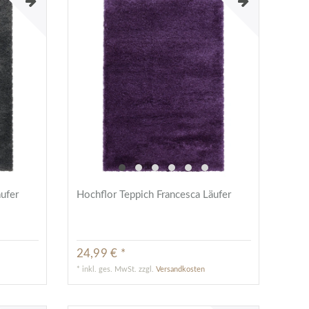
äufer
Hochflor Teppich Francesca Läufer
24,99 € *
*
inkl. ges. MwSt.
zzgl.
Versandkosten