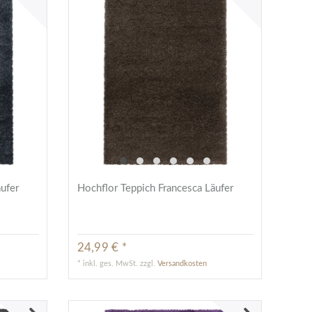
äufer
Hochflor Teppich Francesca Läufer
24,99 € *
*
inkl. ges. MwSt.
zzgl.
Versandkosten