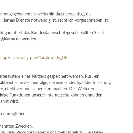
rna gegebenenfalls weiterhin dazu berechtigt, die
larnas Dienste notwendig ist, rechtlich vorgeschrieben ist,
t garantiert das Bundesdatenschutzgesetz. Sollten Sie als
tz@klarna.de wenden.
pp/ua/privacy-prev?locale.x=de_DE
utersystem eines Nutzers gespeichert werden. Ruft ein
teristische Zeichenfolge, die eine eindeutige Identifizierung
r, effektiver und sicherer zu machen. Des Weiteren
inige Funktionen unserer Internetseite können ohne den
kannt wird.
u ermöglichen.
genannten Zwecken.
u Ihrer Person ist daher nicht mehr möglich. Die Daten