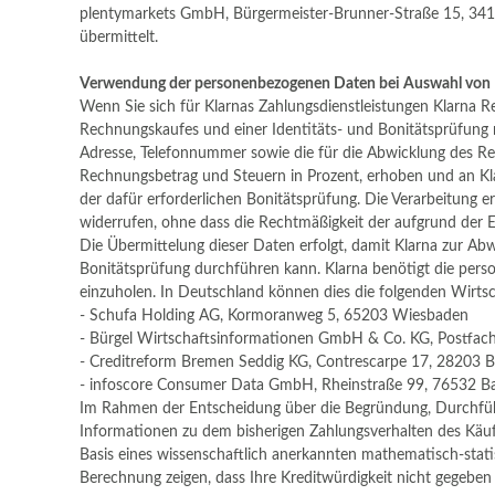
plentymarkets GmbH, Bürgermeister-Brunner-Straße 15, 341
übermittelt.
Verwendung der personenbezogenen Daten bei Auswahl von K
Wenn Sie sich für Klarnas Zahlungsdienstleistungen Klarna R
Rechnungskaufes und einer Identitäts- und Bonitätsprüfung
Adresse, Telefonnummer sowie die für die Abwicklung des Re
Rechnungsbetrag und Steuern in Prozent, erhoben und an Kl
der dafür erforderlichen Bonitätsprüfung. Die Verarbeitung erf
widerrufen, ohne dass die Rechtmäßigkeit der aufgrund der Ei
Die Übermittelung dieser Daten erfolgt, damit Klarna zur A
Bonitätsprüfung durchführen kann. Klarna benötigt die per
einzuholen. In Deutschland können dies die folgenden Wirtsc
- Schufa Holding AG, Kormoranweg 5, 65203 Wiesbaden
- Bürgel Wirtschaftsinformationen GmbH & Co. KG, Postfa
- Creditreform Bremen Seddig KG, Contrescarpe 17, 28203 
- infoscore Consumer Data GmbH, Rheinstraße 99, 76532 B
Im Rahmen der Entscheidung über die Begründung, Durchführ
Informationen zu dem bisherigen Zahlungsverhalten des Käuf
Basis eines wissenschaftlich anerkannten mathematisch-stati
Berechnung zeigen, dass Ihre Kreditwürdigkeit nicht gegeben 