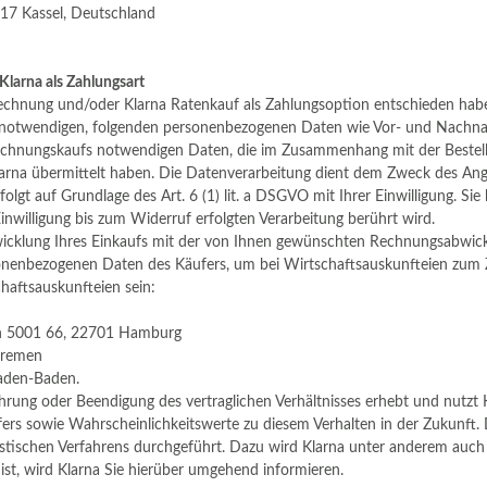
17 Kassel, Deutschland
larna als Zahlungsart
echnung und/oder Klarna Ratenkauf als Zahlungsoption entschieden haben,
 notwendigen, folgenden personenbezogenen Daten wie Vor- und Nachnam
chnungskaufs notwendigen Daten, die im Zusammenhang mit der Bestellun
arna übermittelt haben. Die Datenverarbeitung dient dem Zweck des An
olgt auf Grundlage des Art. 6 (1) lit. a DSGVO mit Ihrer Einwilligung. Sie
nwilligung bis zum Widerruf erfolgten Verarbeitung berührt wird.
bwicklung Ihres Einkaufs mit der von Ihnen gewünschten Rechnungsabwickl
sonenbezogenen Daten des Käufers, um bei Wirtschaftsauskunfteien zum 
haftsauskunfteien sein:
ch 5001 66, 22701 Hamburg
Bremen
aden-Baden.
ung oder Beendigung des vertraglichen Verhältnisses erhebt und nutzt 
ers sowie Wahrscheinlichkeitswerte zu diesem Verhalten in der Zukunft.
stischen Verfahrens durchgeführt. Dazu wird Klarna unter anderem auch I
ist, wird Klarna Sie hierüber umgehend informieren.