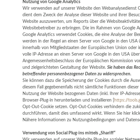
Nutzung von Google Analytics
Wir verwenden auf unserer Website den Webanalysedienst Go
dient dem Zweck der Analyse dieser Website und ihrer Besu
Website auszuwerten, um Reports über die Websiteaktivität
Websitebetreiber zu erbringen. Die im Rahmen von Google A
Google Analytics verwendet Cookies, die eine Analyse der B
werden in der Regel an einen Server von Google in den USA üb
innerhalb von Mitgliedstaaten der Europäischen Union oder
volle IP-Adresse an einen Server von Google in den USA über
Angemessenheitsbeschluss der Europäischen Kommission vorha
und zielgerichteten Gestaltung der Website.
Sie haben das Rec
betreffender personenbezogener Daten zu widersprechen.
Sie können dazu die Speicherung der Cookies durch die Auswa
diesem Fall gegebenenfalls nicht sämtliche Funktionen diese
Nutzung der Website bezogenen Daten (inkl. Ihrer IP-Adresse
Browser-Plug-in herunterladen und installieren [
https://tool
Opt-Out-Cookie setzen. Opt-Out-Cookies verhindern die zuk
durchführen, damit dies umfassend wirkt. Wenn Sie hier klic
Nähere Informationen zu Nutzungsbedingungen und Datensc
Verwendung von Social Plug-ins mittels „Shariff“
Wir verwenden auf unserer Website Plug-ins sozialer Netzwerk