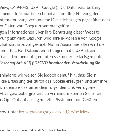
View, CA 94043, USA; „Google“). Die Datenverarbeitung
wonnenen Informationen benutzen, um Ihre Nutzung der
 Internetnutzung verbundene Dienstleistungen gegenüber dem
eren Daten von Google zusammengeführt.
ugten Informationen über Ihre Benutzung dieser Website
rung aktiviert. Dadurch wird Ihre IP-Adr
esse von Google
chaftsraum zuvor gekürzt. Nur in Ausnahmefällen wird die
rmittelt. Für Datenübermittlungen in die USA ist ein
VO aus dem berechtigten Interesse an der bedarfsgerechten
dieser auf Art. 6 (1) f DSGVO beruhenden Verarbeitung Sie
indern; wir weisen Sie jedoch darauf hin, dass Sie in
 die Erfassung der durch das Cookie erzeugten und auf Ihre
n, indem sie das unter dem folgenden Link verfügbare
tics geräteübergreifend zu verhindern können Sie einen
das Opt-Out auf allen genutzten Systemen und Geräten
zw. unter
https://www.google.de/intl/de/policies/
.
nschutzsichere „Shariff"-Schaltflächen.