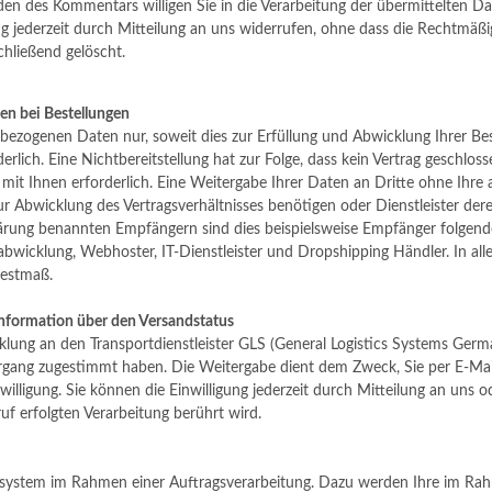
n des Kommentars willigen Sie in die Verarbeitung der übermittelten Date
ung jederzeit durch Mitteilung an uns widerrufen, ohne dass die Rechtmäß
chließend gelöscht.
en bei Bestellungen
ezogenen Daten nur, soweit dies zur Erfüllung und Abwicklung Ihrer Beste
rderlich. Eine Nichtbereitstellung hat zur Folge, dass kein Vertrag geschl
ags mit Ihnen erforderlich. Eine Weitergabe Ihrer Daten an Dritte ohne Ihr
 zur Abwicklung des Vertragsverhältnisses benötigen oder Dienstleister d
rung benannten Empfängern sind dies beispielsweise Empfänger folgender 
labwicklung, Webhoster, IT-Dienstleister und Dropshipping Händler. In alle
destmaß.
nformation über den Versandstatus
lung an den Transportdienstleister
GLS (General Logistics Systems Ge
organg zugestimmt haben. Die Weitergabe dient dem Zweck, Sie per E-Mail
inwilligung. Sie können die Einwilligung jederzeit durch Mitteilung an un
f erfolgten Verarbeitung berührt wird.
ssystem im Rahmen einer Auftragsverarbeitung. Dazu werden Ihre im R