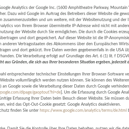
ogle Analytics der Google Inc. (1600 Amphitheatre Parkway, Mountain 
cher. Dazu wird Google im Auftrag des Betreibers dieser Website die ge
en zusammenzustellen und um weitere, mit der Websitenutzung und der
nalytics von Ihrem Browser übermittelte IP-Adresse wird nicht mit and
enutzung der Website durch Sie ermöglichen. Die durch die Cookies erze
ertragen und dort gespeichert. Auf dieser Website ist die IP-Anonymisie
 in anderen Vertragsstaaten des Abkommens über den Europäischen Wirts
tragen und dort gekürzt. Ihre Daten werden gegebenenfalls in die USA übe
nden. Die Verarbeitung erfolgt auf Grundlage des Art. 6 (1) lit. f DSG
ht aus Gründen, die sich aus Ihrer besonderen Situation ergeben, jederzeit 
hl entsprechender technischer Einstellungen Ihrer Browser-Software verh
r Website vollumfänglich werden nutzen können. Sie können des Weiteren
) an Google sowie die Verarbeitung dieser Daten durch Google verhinder
s.google.com/dlpage/gaoptout?hl=de
].
Um die Erfassung durch Google Analy
ünftige Erfassung Ihrer Daten beim Besuch dieser Website. Sie müssen 
ken, wird das Opt-Out-Cookie gesetzt:
Google Analytics deaktivieren
.
hutz finden Sie unter
https://www.google.com/analytics/terms/de.html
b
e. Damit Sie die Kontrolle über Ihre Daten behalten, nutzen wir die date