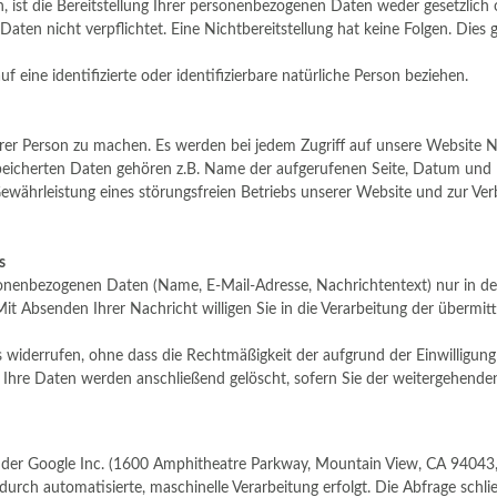
st die Bereitstellung Ihrer personenbezogenen Daten weder gesetzlich od
r Daten nicht verpflichtet. Eine Nichtbereitstellung hat keine Folgen. Di
 eine identifizierte oder identifizierbare natürliche Person beziehen.
er Person zu machen. Es werden bei jedem Zugriff auf unsere Website N
gespeicherten Daten gehören z.B. Name der aufgerufenen Seite, Datum un
Gewährleistung eines störungsfreien Betriebs unserer Website und zur V
rs
onenbezogenen Daten (Name, E-Mail-Adresse, Nachrichtentext) nur in de
Absenden Ihrer Nachricht willigen Sie in die Verarbeitung der übermitte
ns widerrufen, ohne dass die Rechtmäßigkeit der aufgrund der Einwilligung
e. Ihre Daten werden anschließend gelöscht, sofern Sie der weitergehen
er Google Inc. (1600 Amphitheatre Parkway, Mountain View, CA 94043, 
rch automatisierte, maschinelle Verarbeitung erfolgt. Die Abfrage schli