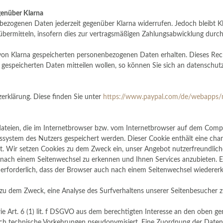
genüber Klarna
bezogenen Daten jederzeit gegenüber Klarna widerrufen. Jedoch bleibt Kla
ermitteln, insofern dies zur vertragsmäßigen Zahlungsabwicklung durch K
e von Klarna gespeicherten personenbezogenen Daten erhalten. Dieses Rech
gespeicherten Daten mitteilen wollen, so können Sie sich an datenschu
zerklärung. Diese finden Sie unter
https://www.paypal.com/de/webapps/m
dateien, die im Internetbrowser bzw. vom Internetbrowser auf dem Comp
system des Nutzers gespeichert werden. Dieser Cookie enthält eine charak
. Wir setzen Cookies zu dem Zweck ein, unser Angebot nutzerfreundliche
nach einem Seitenwechsel zu erkennen und Ihnen Services anzubieten. E
s erforderlich, dass der Browser auch nach einem Seitenwechsel wiederer
u dem Zweck, eine Analyse des Surfverhaltens unserer Seitenbesucher z
ie Art. 6 (1) lit. f DSGVO aus dem berechtigten Interesse an den oben 
h technische Vorkehrungen pseudonymisiert. Eine Zuordnung der Daten z