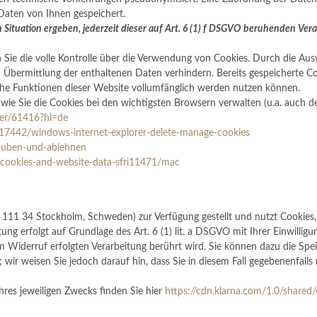
aten von Ihnen gespeichert.
n Situation ergeben, jederzeit dieser auf Art. 6 (1) f DSGVO beruhenden Ve
Sie die volle Kontrolle über die Verwendung von Cookies. Durch die Aus
Übermittlung der enthaltenen Daten verhindern. Bereits gespeicherte Co
iche Funktionen dieser Website vollumfänglich werden nutzen können.
wie Sie die Cookies bei den wichtigsten Browsern verwalten (u.a. auch d
wer/61416?hl=de
/17442/windows-internet-explorer-delete-manage-cookies
rlauben-und-ablehnen
-cookies-and-website-data-sfri11471/mac
111 34 Stockholm, Schweden) zur Verfügung gestellt und nutzt Cookies, 
ung erfolgt auf Grundlage des Art. 6 (1) lit. a DSGVO mit Ihrer Einwilligu
um Widerruf erfolgten Verarbeitung berührt wird. Sie können dazu die S
 wir weisen Sie jedoch darauf hin, dass Sie in diesem Fall gegebenenfalls
ihres jeweiligen Zwecks finden Sie hier
https://cdn.klarna.com/1.0/shared