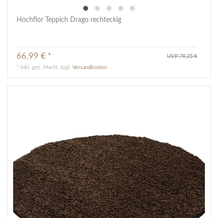
Hochflor Teppich Drago rechteckig
66,99 € *
UVP 79,25 €
*
inkl. ges. MwSt.
zzgl.
Versandkosten