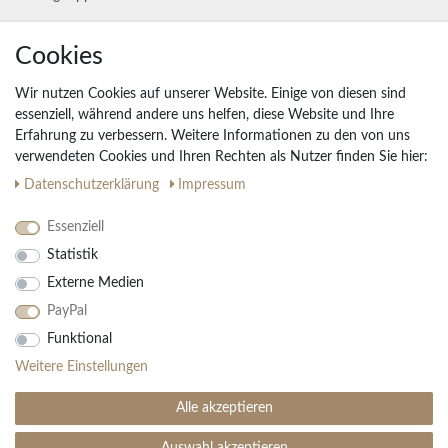
Unternehmen
Cookies
Widerrufs­recht
Wir nutzen Cookies auf unserer Website. Einige von diesen sind
Vertrag widerrufen
essenziell, während andere uns helfen, diese Website und Ihre
Erfahrung zu verbessern. Weitere Informationen zu den von uns
Impressum
verwendeten Cookies und Ihren Rechten als Nutzer finden Sie hier:
Daten­schutz­erklärung
AGB
Daten­schutz­erklärung
Impressum
Partnerprogramm
Essenziell
Statistik
Ihre Vorteile
Externe Medien
Kostenloser Versand & Rückversand in der BRD
PayPal
30 Tage Rückgaberecht
Große Auswahl
Funktional
Kauf auf Rechnung
Weitere Einstellungen
Einfache Auftragsverfolgung
Alle akzeptieren