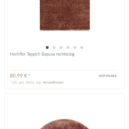
Hochflor Teppich Baquoa rechteckig
80,99 € *
UVP 95,68 €
*
inkl. ges. MwSt.
zzgl.
Versandkosten