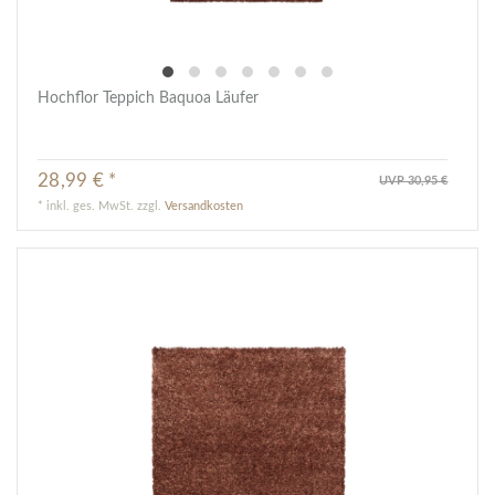
Hochflor Teppich Baquoa Läufer
28,99 € *
UVP 30,95 €
*
inkl. ges. MwSt.
zzgl.
Versandkosten