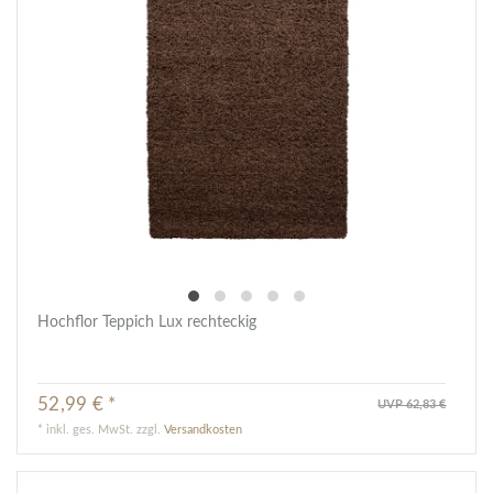
Hochflor Teppich Lux rechteckig
52,99 € *
UVP 62,83 €
*
inkl. ges. MwSt.
zzgl.
Versandkosten