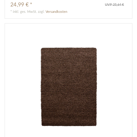
24,99 € *
UVP 25,64 €
*
inkl. ges. MwSt.
zzgl.
Versandkosten