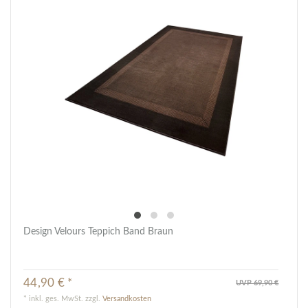
Design Velours Teppich Band Braun
44,90 € *
UVP 69,90 €
*
inkl. ges. MwSt.
zzgl.
Versandkosten