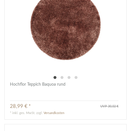
Hochflor Teppich Baquoa rund
28,99 € *
UVP 30,02 €
*
inkl. ges. MwSt.
zzgl.
Versandkosten