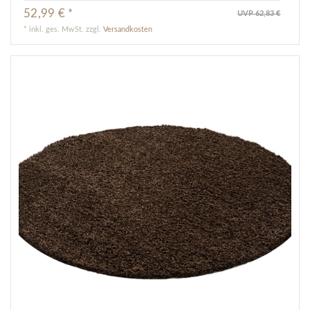
52,99 € *
UVP 62,83 €
*
inkl. ges. MwSt.
zzgl.
Versandkosten