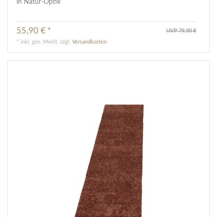
in Natur-Optik
55,90 € *
UVP 79,90 €
*
inkl. ges. MwSt.
zzgl.
Versandkosten