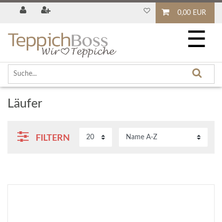
0,00 EUR
☰
Läufer
FILTERN