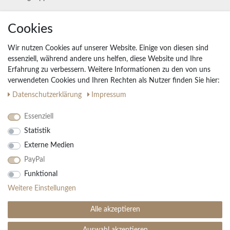
Unternehmen
Cookies
Widerrufs­recht
Wir nutzen Cookies auf unserer Website. Einige von diesen sind
Vertrag widerrufen
essenziell, während andere uns helfen, diese Website und Ihre
Erfahrung zu verbessern. Weitere Informationen zu den von uns
Impressum
verwendeten Cookies und Ihren Rechten als Nutzer finden Sie hier:
Daten­schutz­erklärung
AGB
Daten­schutz­erklärung
Impressum
Partnerprogramm
Essenziell
Statistik
Ihre Vorteile
Externe Medien
Kostenloser Versand & Rückversand in der BRD
PayPal
30 Tage Rückgaberecht
Große Auswahl
Funktional
Kauf auf Rechnung
Weitere Einstellungen
Einfache Auftragsverfolgung
Alle akzeptieren