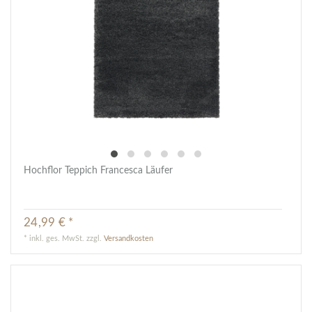
Hochflor Teppich Francesca Läufer
24,99 € *
*
inkl. ges. MwSt.
zzgl.
Versandkosten