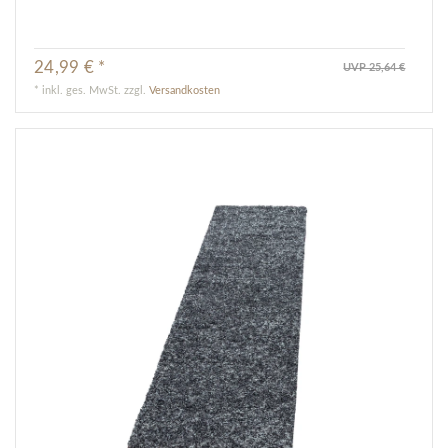
24,99 € *
UVP 25,64 €
*
inkl. ges. MwSt.
zzgl.
Versandkosten