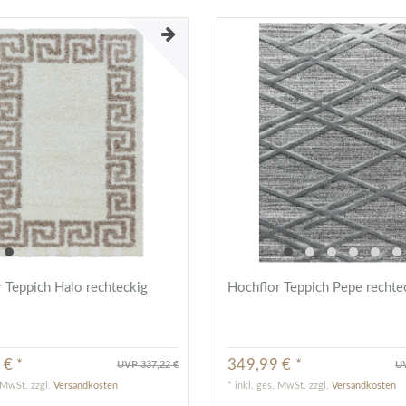
 Teppich Halo rechteckig
Hochflor Teppich Pepe rechte
 € *
349,99 € *
UVP 337,22 €
UV
. MwSt.
zzgl.
Versandkosten
*
inkl. ges. MwSt.
zzgl.
Versandkosten