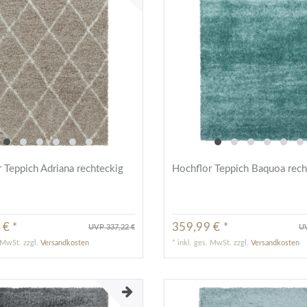
 Teppich Adriana rechteckig
Hochflor Teppich Baquoa rech
 € *
359,99 € *
UVP 337,22 €
UV
. MwSt.
zzgl.
Versandkosten
*
inkl. ges. MwSt.
zzgl.
Versandkosten