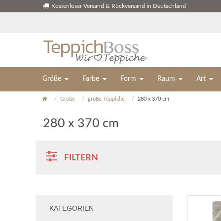
Kostenloser Versand & Rückversand in Deutschland
Größe
Farbe
Form
Raum
Art
Größe
große Teppiche
280 x 370 cm
280 x 370 cm
FILTERN
KATEGORIEN