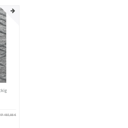
ckig
P 485,88 €