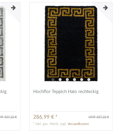
ckig
Hochflor Teppich Halo rechteckig
286,99 € *
P 337,22 €
UVP 337,22 €
*
inkl. ges. MwSt.
zzgl.
Versandkosten