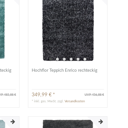
teckig
Hochflor Teppich Enrico rechteckig
349,99 € *
P 485,88 €
UVP 456,88 €
*
inkl. ges. MwSt.
zzgl.
Versandkosten