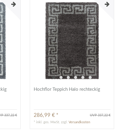
ckig
Hochflor Teppich Halo rechteckig
286,99 € *
P 337,22 €
UVP 337,22 €
*
inkl. ges. MwSt.
zzgl.
Versandkosten