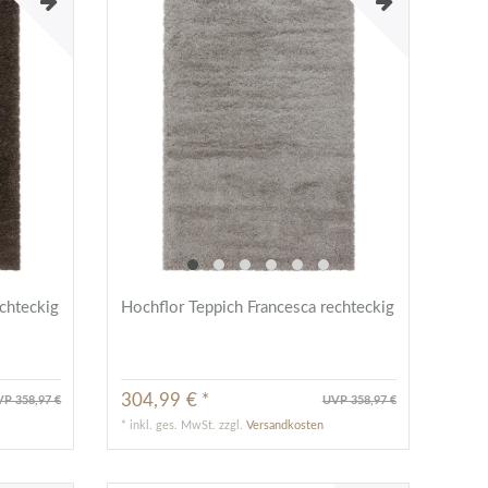
chteckig
Hochflor Teppich Francesca rechteckig
304,99 € *
P 358,97 €
UVP 358,97 €
*
inkl. ges. MwSt.
zzgl.
Versandkosten