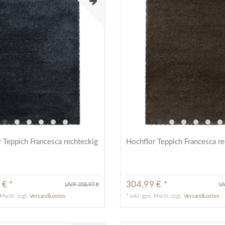
 Teppich Francesca rechteckig
Hochflor Teppich Francesca re
 € *
304,99 € *
UVP 358,97 €
UV
. MwSt.
zzgl.
Versandkosten
*
inkl. ges. MwSt.
zzgl.
Versandkosten