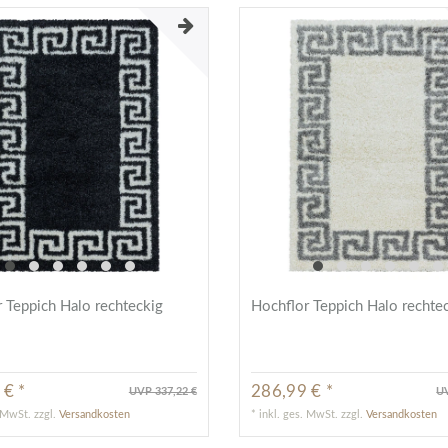
 Teppich Halo rechteckig
Hochflor Teppich Halo rechte
 € *
286,99 € *
UVP 337,22 €
UV
. MwSt.
zzgl.
Versandkosten
*
inkl. ges. MwSt.
zzgl.
Versandkosten