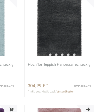
chteckig
Hochflor Teppich Francesca rechteckig
304,99 € *
P 358,97 €
UVP 358,97 €
*
inkl. ges. MwSt.
zzgl.
Versandkosten