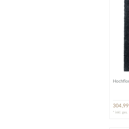
Hochflor
304,99
*
inkl. ges