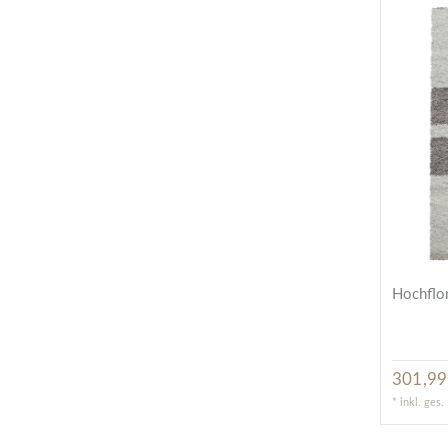
Hochflor
301,99
*
inkl. ges