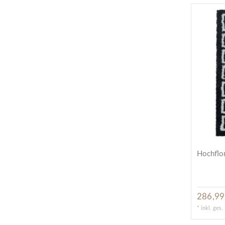
Hochflor
286,99
*
inkl. ges