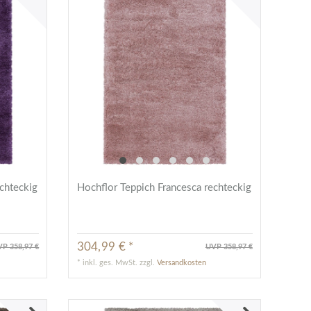
chteckig
Hochflor Teppich Francesca rechteckig
304,99 € *
P 358,97 €
UVP 358,97 €
*
inkl. ges. MwSt.
zzgl.
Versandkosten