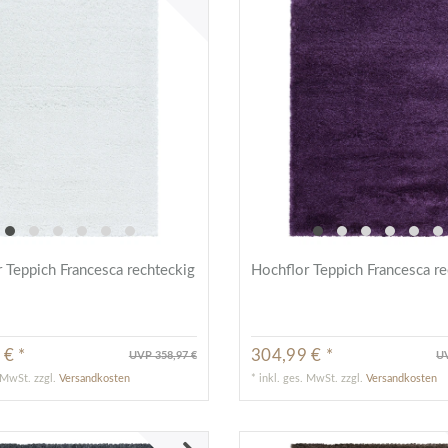
 Teppich Francesca rechteckig
Hochflor Teppich Francesca re
 € *
304,99 € *
UVP 358,97 €
UV
. MwSt.
zzgl.
Versandkosten
*
inkl. ges. MwSt.
zzgl.
Versandkosten