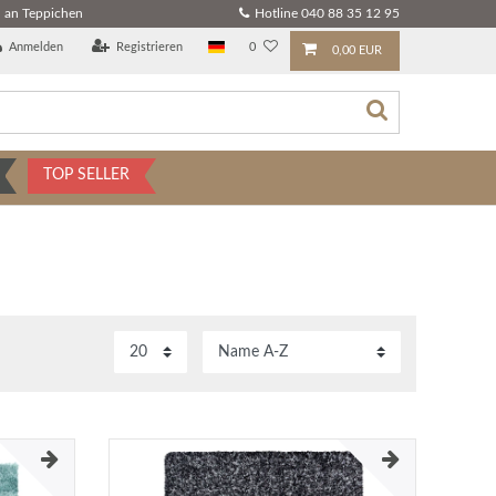
 an Teppichen
Hotline 040 88 35 12 95
Anmelden
Registrieren
0
0,00 EUR
TOP SELLER