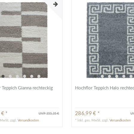
 Teppich Gianna rechteckig
Hochflor Teppich Halo rechte
 € *
286,99 € *
UVP 355,35 €
UV
. MwSt.
zzgl.
Versandkosten
*
inkl. ges. MwSt.
zzgl.
Versandkosten