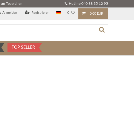
 an Teppichen
Hotline 040 88 35 12 95
Anmelden
Registrieren
0
0,00 EUR
TOP SELLER