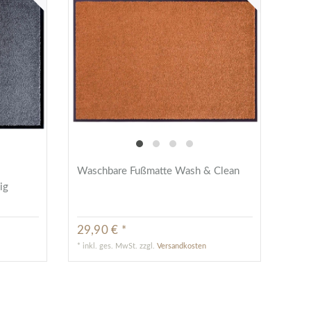
&
Waschbare Fußmatte Wash & Clean
ig
29,90 € *
*
inkl. ges. MwSt.
zzgl.
Versandkosten