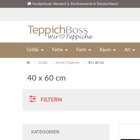
Kostenloser Versand & Rückversand in Deutschland
Größe
Farbe
Form
Raum
Art
Größe
kleine Teppiche
40 x 60 cm
40 x 60 cm
FILTERN
KATEGORIEN