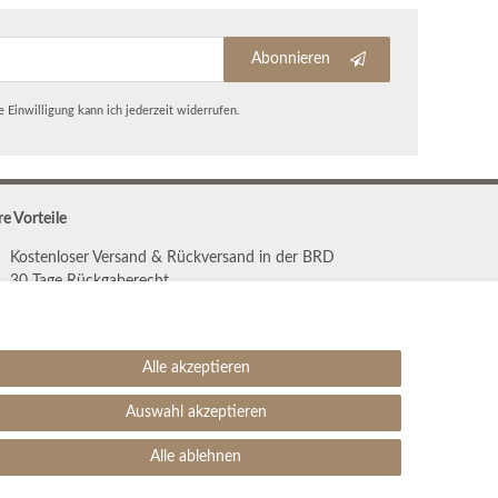
Abonnieren
 Einwilligung kann ich jederzeit widerrufen.
re Vorteile
Kostenloser Versand & Rückversand in der BRD
30 Tage Rückgaberecht
Große Auswahl
Kauf auf Rechnung
Einfache Auftragsverfolgung
Alle akzeptieren
Auswahl akzeptieren
SEHR GUT
4.99 / 5
Alle ablehnen
aus 1906 Bewertungen
bei: ebay.de,
amazon.de