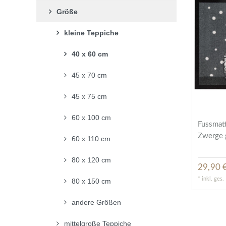
Größe
kleine Teppiche
40 x 60 cm
45 x 70 cm
45 x 75 cm
60 x 100 cm
Fussmat
Zwerge 
60 x 110 cm
80 x 120 cm
29,90 €
*
inkl. ges
80 x 150 cm
andere Größen
mittelgroße Teppiche