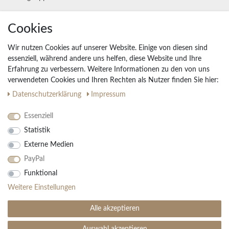
Unternehmen
Cookies
Widerrufs­recht
Wir nutzen Cookies auf unserer Website. Einige von diesen sind
Vertrag widerrufen
essenziell, während andere uns helfen, diese Website und Ihre
Erfahrung zu verbessern. Weitere Informationen zu den von uns
Impressum
verwendeten Cookies und Ihren Rechten als Nutzer finden Sie hier:
Daten­schutz­erklärung
AGB
Daten­schutz­erklärung
Impressum
Partnerprogramm
Essenziell
Statistik
Ihre Vorteile
Externe Medien
Kostenloser Versand & Rückversand in der BRD
PayPal
30 Tage Rückgaberecht
Große Auswahl
Funktional
Kauf auf Rechnung
Weitere Einstellungen
Einfache Auftragsverfolgung
Alle akzeptieren