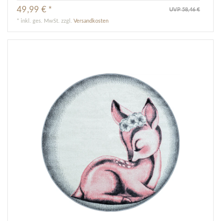
49,99 € *
UVP 58,46 €
*
inkl. ges. MwSt.
zzgl.
Versandkosten