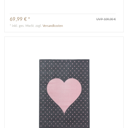
69,99 € *
UVP 109,00 €
*
inkl. ges. MwSt.
zzgl.
Versandkosten