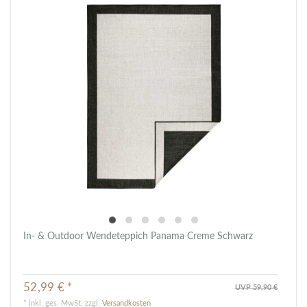
In- & Outdoor Wendeteppich Panama Creme Schwarz
52,99 € *
UVP 59,90 €
*
inkl. ges. MwSt.
zzgl.
Versandkosten