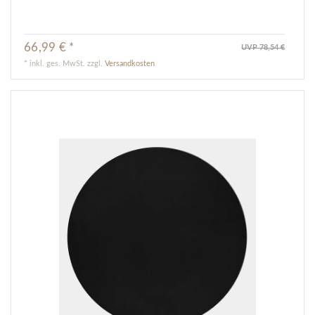
66,99 € *
UVP 78,54 €
*
inkl. ges. MwSt.
zzgl.
Versandkosten