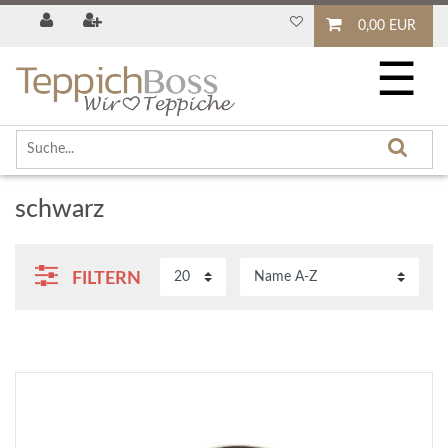
0,00 EUR
☰
schwarz
FILTERN