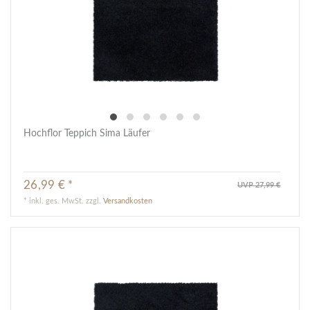
Hochflor Teppich Sima Läufer
26,99 € *
UVP 27,99 €
*
inkl. ges. MwSt.
zzgl.
Versandkosten