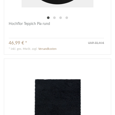
Hochflor Teppich Pia rund
46,99 € *
UVP 55,44 €
*
inkl. ges. MwSt.
zzgl.
Versandkosten