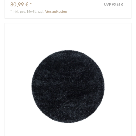
80,99 € *
UVP 95,68 €
*
inkl. ges. MwSt.
zzgl.
Versandkosten