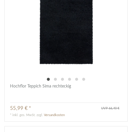
Hochflor Teppich Sima rechteckig
55,99 € *
UVP 66,40 €
*
inkl. ges. MwSt.
zzgl.
Versandkosten