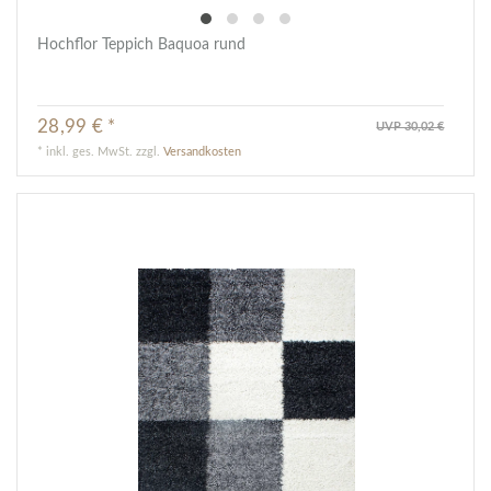
Hochflor Teppich Baquoa rund
28,99 € *
UVP 30,02 €
*
inkl. ges. MwSt.
zzgl.
Versandkosten