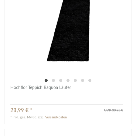
Hochflor Teppich Baquoa Läufer
28,99 € *
UVP 30,95 €
*
inkl. ges. MwSt.
zzgl.
Versandkosten