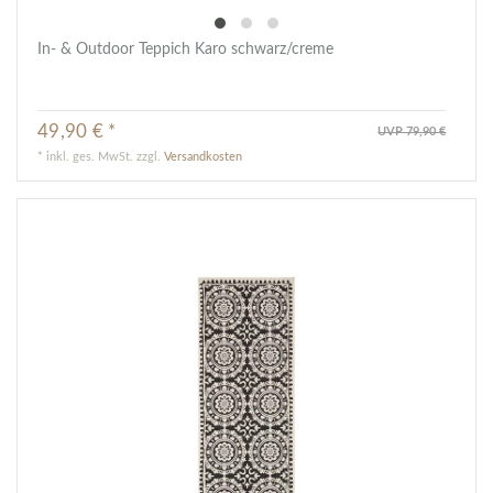
In- & Outdoor Teppich Karo schwarz/creme
49,90 € *
UVP 79,90 €
*
inkl. ges. MwSt.
zzgl.
Versandkosten