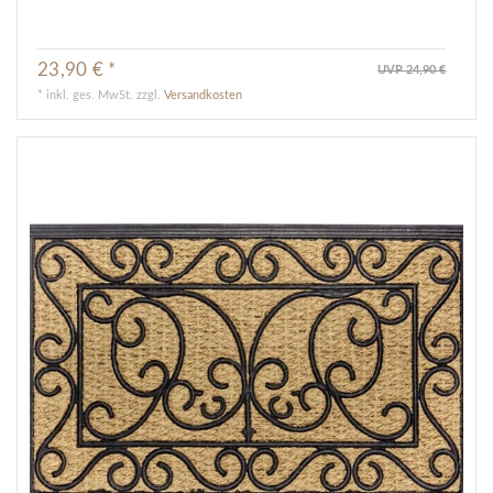
23,90 € *
UVP 24,90 €
*
inkl. ges. MwSt.
zzgl.
Versandkosten