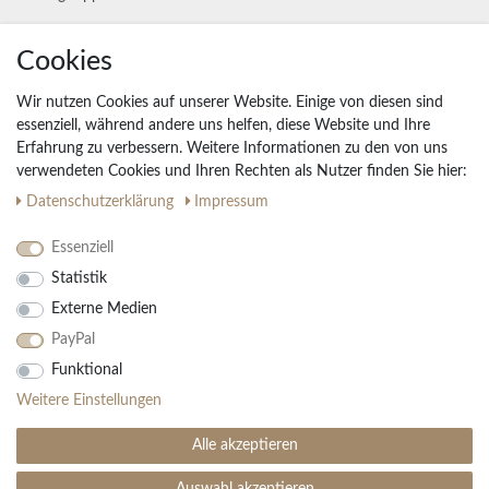
Unternehmen
Cookies
Widerrufs­recht
Wir nutzen Cookies auf unserer Website. Einige von diesen sind
Vertrag widerrufen
essenziell, während andere uns helfen, diese Website und Ihre
Erfahrung zu verbessern. Weitere Informationen zu den von uns
Impressum
verwendeten Cookies und Ihren Rechten als Nutzer finden Sie hier:
Daten­schutz­erklärung
AGB
Daten­schutz­erklärung
Impressum
Partnerprogramm
Essenziell
Statistik
Ihre Vorteile
Externe Medien
Kostenloser Versand & Rückversand in der BRD
PayPal
30 Tage Rückgaberecht
Große Auswahl
Funktional
Kauf auf Rechnung
Weitere Einstellungen
Einfache Auftragsverfolgung
Alle akzeptieren