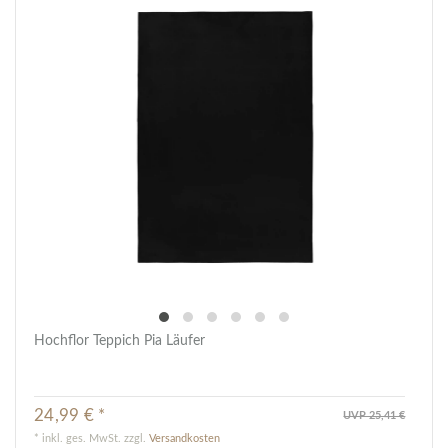
Hochflor Teppich Pia Läufer
24,99 € *
UVP 25,41 €
*
inkl. ges. MwSt.
zzgl.
Versandkosten