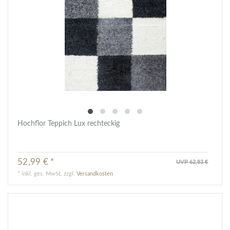
Hochflor Teppich Lux rechteckig
52,99 € *
UVP 62,83 €
*
inkl. ges. MwSt.
zzgl.
Versandkosten