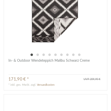
In- & Outdoor Wendeteppich Malibu Schwarz Creme
171,90 € *
UVP 209,90 €
*
inkl. ges. MwSt.
zzgl.
Versandkosten