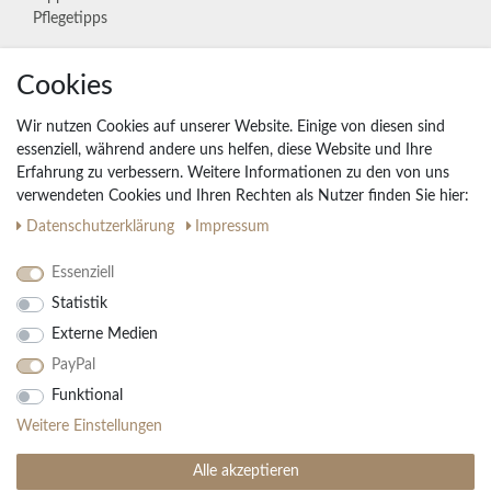
Pflegetipps
Cookies
Unternehmen
Widerrufs­recht
Wir nutzen Cookies auf unserer Website. Einige von diesen sind
Vertrag widerrufen
essenziell, während andere uns helfen, diese Website und Ihre
Erfahrung zu verbessern. Weitere Informationen zu den von uns
Impressum
verwendeten Cookies und Ihren Rechten als Nutzer finden Sie hier:
Daten­schutz­erklärung
AGB
Daten­schutz­erklärung
Impressum
Partnerprogramm
Essenziell
Statistik
Ihre Vorteile
Externe Medien
Kostenloser Versand & Rückversand in der BRD
PayPal
30 Tage Rückgaberecht
Große Auswahl
Funktional
Kauf auf Rechnung
Weitere Einstellungen
Einfache Auftragsverfolgung
Alle akzeptieren