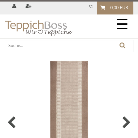
0,00 EUR
☰