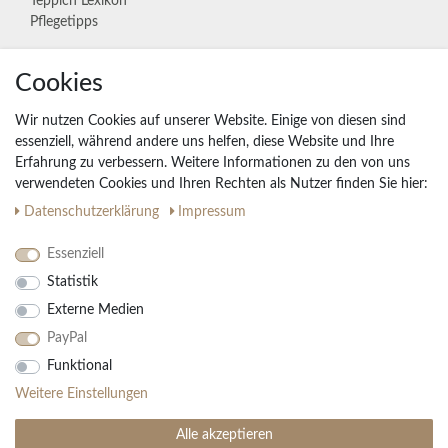
Teppich Lexikon
Pflegetipps
Cookies
Unternehmen
Widerrufs­recht
Wir nutzen Cookies auf unserer Website. Einige von diesen sind
Vertrag widerrufen
essenziell, während andere uns helfen, diese Website und Ihre
Erfahrung zu verbessern. Weitere Informationen zu den von uns
Impressum
verwendeten Cookies und Ihren Rechten als Nutzer finden Sie hier:
Daten­schutz­erklärung
AGB
Daten­schutz­erklärung
Impressum
Partnerprogramm
Essenziell
Statistik
Ihre Vorteile
Externe Medien
Kostenloser Versand & Rückversand in der BRD
PayPal
30 Tage Rückgaberecht
Große Auswahl
Funktional
Kauf auf Rechnung
Weitere Einstellungen
Einfache Auftragsverfolgung
Alle akzeptieren