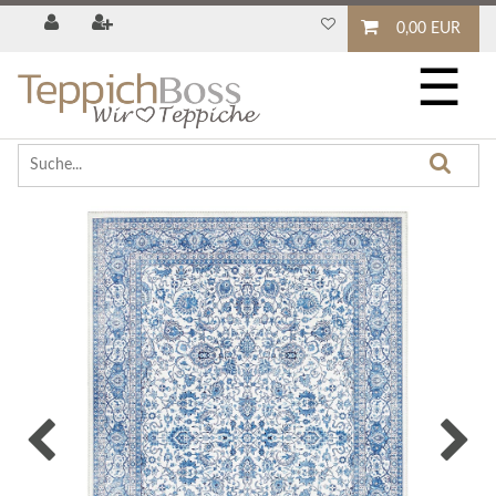
0,00 EUR
☰