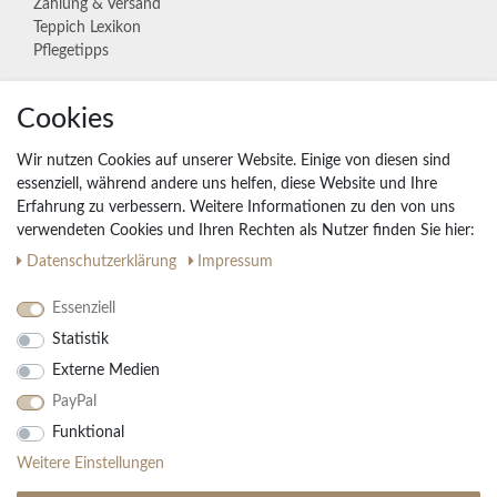
Zahlung & Versand
Teppich Lexikon
Pflegetipps
Cookies
Unternehmen
Widerrufs­recht
Wir nutzen Cookies auf unserer Website. Einige von diesen sind
Vertrag widerrufen
essenziell, während andere uns helfen, diese Website und Ihre
Erfahrung zu verbessern. Weitere Informationen zu den von uns
Impressum
verwendeten Cookies und Ihren Rechten als Nutzer finden Sie hier:
Daten­schutz­erklärung
AGB
Daten­schutz­erklärung
Impressum
Partnerprogramm
Essenziell
Statistik
Ihre Vorteile
Externe Medien
Kostenloser Versand & Rückversand in der BRD
PayPal
30 Tage Rückgaberecht
Große Auswahl
Funktional
Kauf auf Rechnung
Weitere Einstellungen
Einfache Auftragsverfolgung