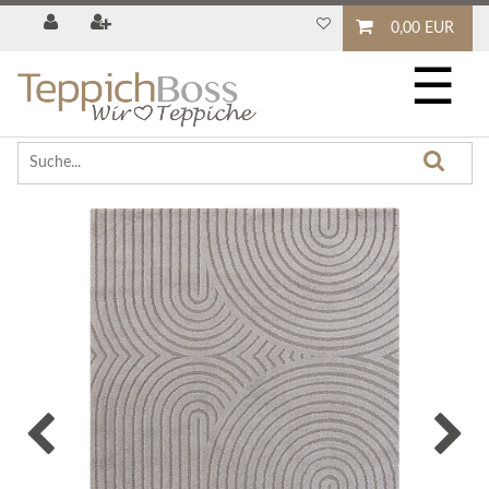
0,00 EUR
☰