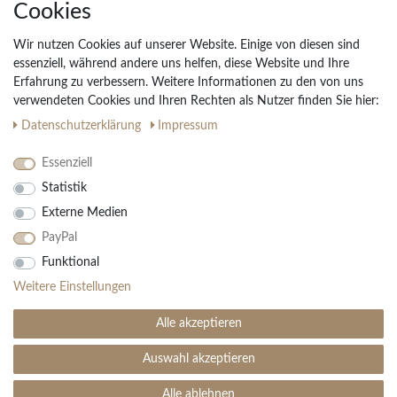
Cookies
Unternehmen
Widerrufs­recht
Wir nutzen Cookies auf unserer Website. Einige von diesen sind
Vertrag widerrufen
essenziell, während andere uns helfen, diese Website und Ihre
Erfahrung zu verbessern. Weitere Informationen zu den von uns
Impressum
verwendeten Cookies und Ihren Rechten als Nutzer finden Sie hier:
Daten­schutz­erklärung
AGB
Daten­schutz­erklärung
Impressum
Partnerprogramm
Essenziell
Statistik
Ihre Vorteile
Externe Medien
Kostenloser Versand & Rückversand in der BRD
PayPal
30 Tage Rückgaberecht
Große Auswahl
Funktional
Kauf auf Rechnung
Weitere Einstellungen
Einfache Auftragsverfolgung
Alle akzeptieren
Auswahl akzeptieren
SEHR GUT
(4.99 / 5)
aus
1906
Bewertungen bei: ebay.de, amazon.de ⓘ
Alle ablehnen