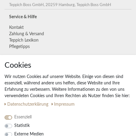
Teppich Boss GmbH, 20259 Hamburg, Teppich Boss GmbH
Service & Hilfe
Kontakt
Zahlung & Versand
Teppich Lexikon
Pflegetipps
Cookies
Unternehmen
Widerrufs­recht
Wir nutzen Cookies auf unserer Website. Einige von diesen sind
Vertrag widerrufen
essenziell, während andere uns helfen, diese Website und Ihre
Erfahrung zu verbessern. Weitere Informationen zu den von uns
Impressum
verwendeten Cookies und Ihren Rechten als Nutzer finden Sie hier:
Daten­schutz­erklärung
AGB
Daten­schutz­erklärung
Impressum
Partnerprogramm
Essenziell
Statistik
Ihre Vorteile
Externe Medien