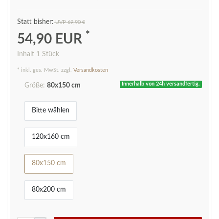
UVP 69,90 €
*
54,90 EUR
Inhalt
1
Stück
* inkl. ges. MwSt. zzgl.
Versandkosten
Innerhalb von 24h versandfertig.
Größe:
80x150 cm
Bitte wählen
120x160 cm
80x150 cm
80x200 cm