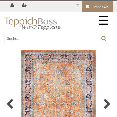
0,00 EUR
☰