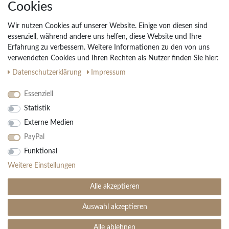
Cookies
Unternehmen
Widerrufs­recht
Wir nutzen Cookies auf unserer Website. Einige von diesen sind
Vertrag widerrufen
essenziell, während andere uns helfen, diese Website und Ihre
Erfahrung zu verbessern. Weitere Informationen zu den von uns
Impressum
verwendeten Cookies und Ihren Rechten als Nutzer finden Sie hier:
Daten­schutz­erklärung
AGB
Daten­schutz­erklärung
Impressum
Partnerprogramm
Essenziell
Statistik
Ihre Vorteile
Externe Medien
Kostenloser Versand & Rückversand in der BRD
PayPal
30 Tage Rückgaberecht
Große Auswahl
Funktional
Kauf auf Rechnung
Weitere Einstellungen
Einfache Auftragsverfolgung
Alle akzeptieren
Auswahl akzeptieren
SEHR GUT
(4.99 / 5)
aus
1906
Bewertungen bei: ebay.de, amazon.de ⓘ
Alle ablehnen