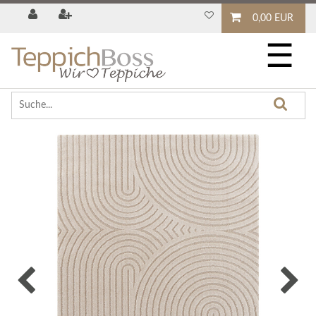
0,00 EUR
☰