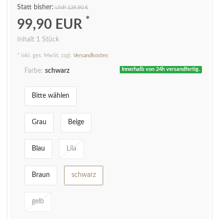
UVP 139,90 €
*
99,90 EUR
Inhalt
1
Stück
* inkl. ges. MwSt. zzgl.
Versandkosten
Innerhalb von 24h versandfertig.
Farbe:
schwarz
Bitte wählen
Grau
Beige
Blau
Lila
Braun
schwarz
gelb