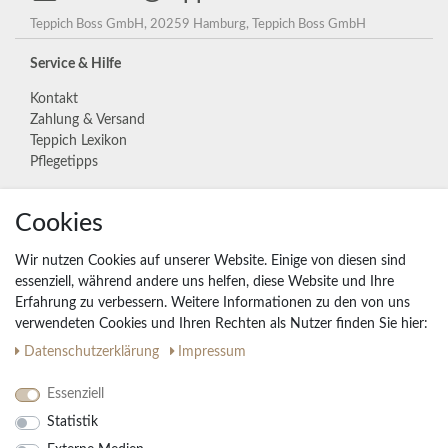
Teppich Boss GmbH, 20259 Hamburg, Teppich Boss GmbH
Service & Hilfe
Kontakt
Zahlung & Versand
Teppich Lexikon
Pflegetipps
Cookies
Unternehmen
Widerrufs­recht
Wir nutzen Cookies auf unserer Website. Einige von diesen sind
Vertrag widerrufen
essenziell, während andere uns helfen, diese Website und Ihre
Erfahrung zu verbessern. Weitere Informationen zu den von uns
Impressum
verwendeten Cookies und Ihren Rechten als Nutzer finden Sie hier:
Daten­schutz­erklärung
AGB
Daten­schutz­erklärung
Impressum
Partnerprogramm
Essenziell
Statistik
Ihre Vorteile