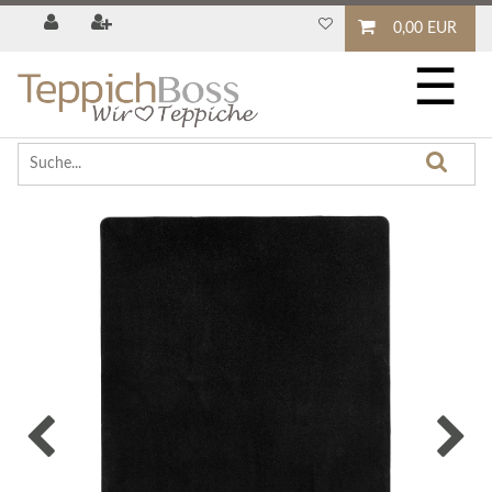
0,00 EUR
☰