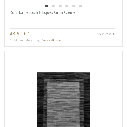
Kurzflor Teppich Bloques Grün Creme
48,90 € *
UVP 49,90 €
*
inkl. ges. MwSt.
zzgl.
Versandkosten