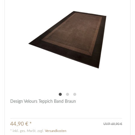
Design Velours Teppich Band Braun
44,90 € *
UVP 69,90 €
*
inkl. ges. MwSt.
zzgl.
Versandkosten