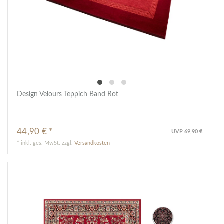
Design Velours Teppich Band Rot
44,90 € *
UVP 69,90 €
*
inkl. ges. MwSt.
zzgl.
Versandkosten