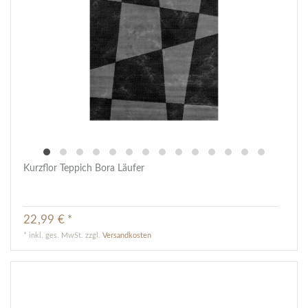
Kurzflor Teppich Bora Läufer
22,99 € *
*
inkl. ges. MwSt.
zzgl.
Versandkosten