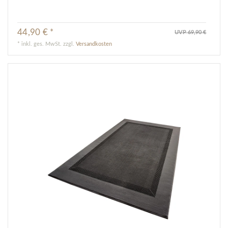
44,90 € *
UVP 69,90 €
*
inkl. ges. MwSt.
zzgl.
Versandkosten