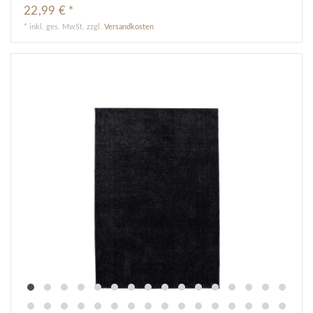
22,99 € *
*
inkl. ges. MwSt.
zzgl.
Versandkosten