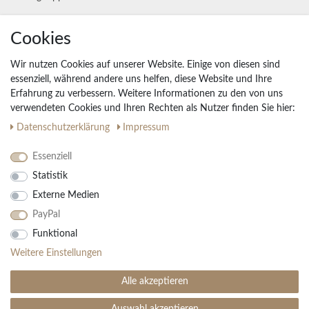
Unternehmen
Cookies
Widerrufs­recht
Wir nutzen Cookies auf unserer Website. Einige von diesen sind
Vertrag widerrufen
essenziell, während andere uns helfen, diese Website und Ihre
Erfahrung zu verbessern. Weitere Informationen zu den von uns
Impressum
verwendeten Cookies und Ihren Rechten als Nutzer finden Sie hier:
Daten­schutz­erklärung
AGB
Daten­schutz­erklärung
Impressum
Partnerprogramm
Essenziell
Statistik
Ihre Vorteile
Externe Medien
Kostenloser Versand & Rückversand in der BRD
PayPal
30 Tage Rückgaberecht
Große Auswahl
Funktional
Kauf auf Rechnung
Weitere Einstellungen
Einfache Auftragsverfolgung
Alle akzeptieren