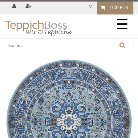
0,00 EUR
☰