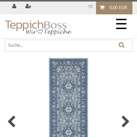
0,00 EUR
☰