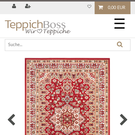
0,00 EUR
☰