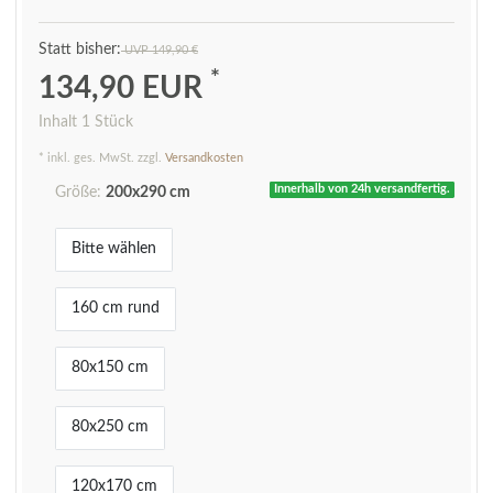
UVP 149,90 €
*
134,90 EUR
Inhalt
1
Stück
* inkl. ges. MwSt. zzgl.
Versandkosten
Innerhalb von 24h versandfertig.
Größe:
200x290 cm
Bitte wählen
160 cm rund
80x150 cm
80x250 cm
120x170 cm