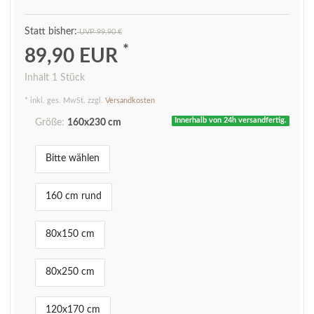
UVP 99,90 €
*
89,90 EUR
Inhalt
1
Stück
* inkl. ges. MwSt. zzgl.
Versandkosten
Innerhalb von 24h versandfertig.
Größe:
160x230 cm
Bitte wählen
160 cm rund
80x150 cm
80x250 cm
120x170 cm