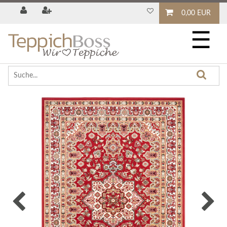
0,00 EUR
☰