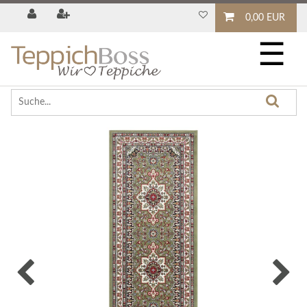
0,00 EUR
☰