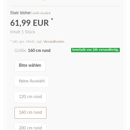
UVP 72,58 €
*
61,99 EUR
Inhalt
1
Stück
* inkl. ges. MwSt. zzgl.
Versandkosten
Innerhalb von 24h versandfertig.
Größe:
160 cm rund
Bitte wählen
Keine Auswahl
120 cm rund
160 cm rund
200 cm rund