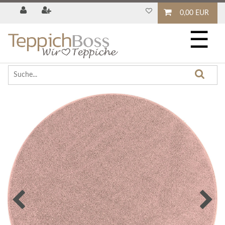
0,00 EUR
☰