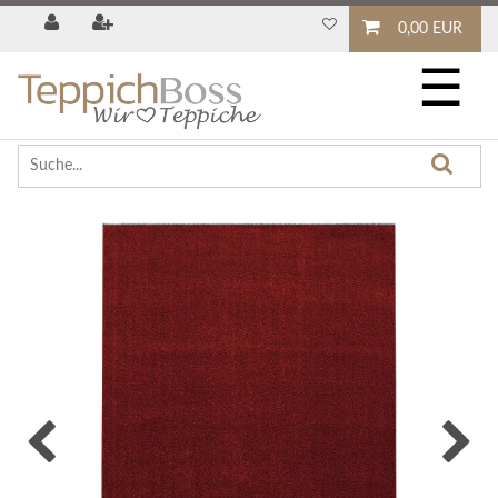
0,00 EUR
☰