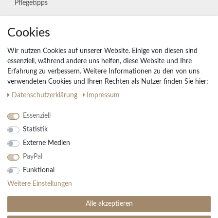
Pflegetipps
Cookies
Unternehmen
Widerrufs­recht
Wir nutzen Cookies auf unserer Website. Einige von diesen sind
Vertrag widerrufen
essenziell, während andere uns helfen, diese Website und Ihre
Erfahrung zu verbessern. Weitere Informationen zu den von uns
Impressum
verwendeten Cookies und Ihren Rechten als Nutzer finden Sie hier:
Daten­schutz­erklärung
AGB
Daten­schutz­erklärung
Impressum
Partnerprogramm
Essenziell
Statistik
Ihre Vorteile
Externe Medien
Kostenloser Versand & Rückversand in der BRD
PayPal
30 Tage Rückgaberecht
Große Auswahl
Funktional
Kauf auf Rechnung
Weitere Einstellungen
Einfache Auftragsverfolgung
Alle akzeptieren