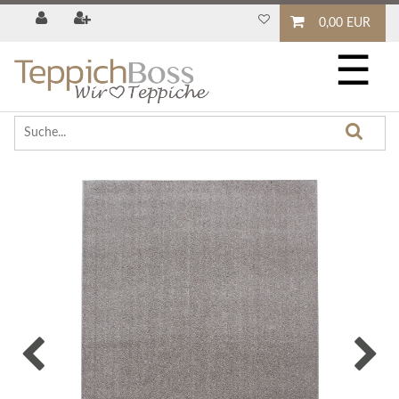
0,00 EUR
☰