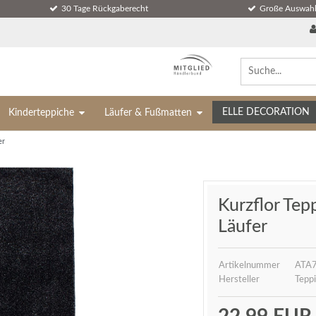
30 Tage Rückgaberecht
Große Auswahl
ELLE DECORATION
Kinderteppiche
Läufer & Fußmatten
er
Kurzflor Tep
Läufer
Artikelnummer
ATA7
Hersteller
Teppi