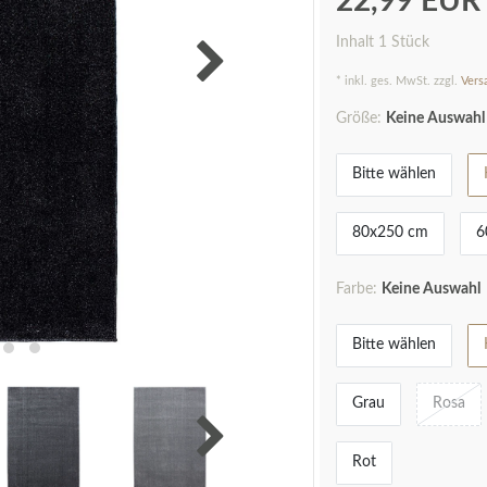
22,99 EU
Inhalt
1
Stück
* inkl. ges. MwSt. zzgl.
Vers
Größe:
Keine Auswahl
Bitte wählen
80x250 cm
6
Farbe:
Keine Auswahl
Bitte wählen
Grau
Rosa
Rot