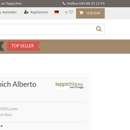
 an Teppichen
Hotline 040 88 35 12 95
Anmelden
Registrieren
0
0,00 EUR
TOP SELLER
pich Alberto
000Läufer
ch Boss
*