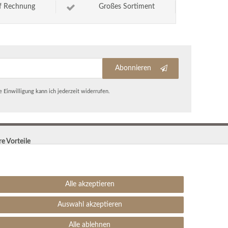
f Rechnung
Großes Sortiment
Abonnieren
 Einwilligung kann ich jederzeit widerrufen.
re Vorteile
Kostenloser Versand & Rückversand in der BRD
30 Tage Rückgaberecht
Große Auswahl
Alle akzeptieren
Kauf auf Rechnung
Einfache Auftragsverfolgung
Auswahl akzeptieren
SEHR GUT
4.99 / 5
Alle ablehnen
aus 1906 Bewertungen