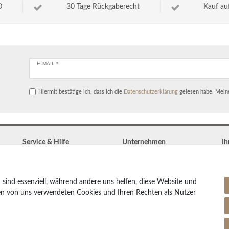
D
30 Tage Rückgaberecht
Kauf au
E-MAIL *
Hiermit bestätige ich, dass ich die
Daten­schutz­erklärung
gelesen habe. Meine
Service & Hilfe
Unternehmen
Ih
Kontakt
Widerrufs­recht
Zahlung & Versand
Vertrag widerrufen
Teppich Lexikon
 sind essenziell, während andere uns helfen, diese Website und
Impressum
Pflegetipps
den von uns verwendeten Cookies und Ihren Rechten als Nutzer
Daten­schutz­erklärung
AGB
Partnerprogramm