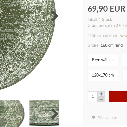
69,90 EU
Inhalt
1
Stück
Grundpreis
69,90 € / 
* inkl. ges. MwSt. zzgl.
Vers
Größe:
160 cm rund
Bitte wählen
120x170 cm
Wunschliste