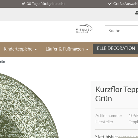
30 Tage Rückgaberecht
Große Auswahl
ELLE DECORATION
Kinderteppiche
Läufer & Fußmatten
Grün
Kurzflor Tep
Grün
Artikelnummer
105
Hersteller
Teppi
UVP 99,90 €