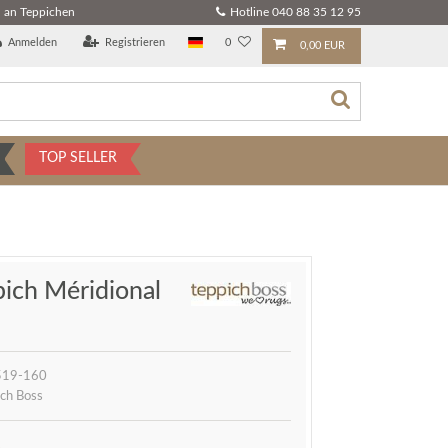
 an Teppichen
Hotline 040 88 35 12 95
Anmelden
Registrieren
0
0,00 EUR
TOP SELLER
pich Méridional
519-160
ch Boss