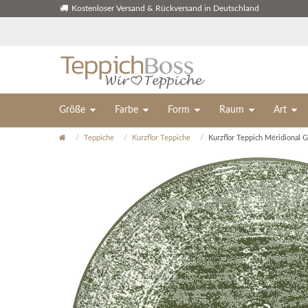
Kostenloser Versand & Rückversand in Deutschland
Größe
Farbe
Form
Raum
Art
Teppiche
Kurzflor Teppiche
Kurzflor Teppich Méridional 