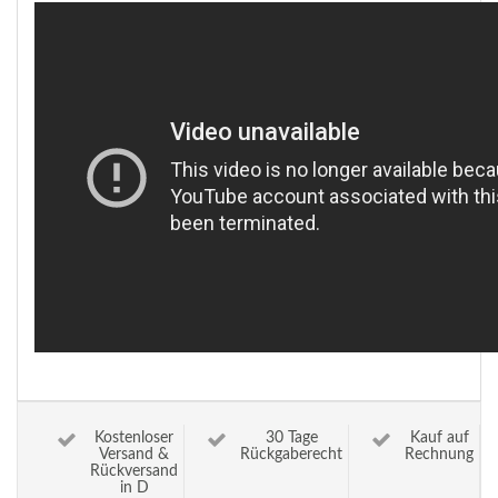
Kostenloser
30 Tage
Kauf auf
Versand &
Rückgaberecht
Rechnung
Rückversand
in D