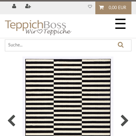
0,00 EUR
☰