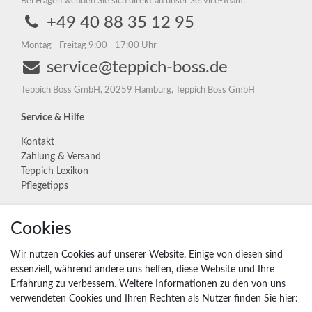
Bei Fragen wenden Sie sich direkt an unser Service-Team.
+49 40 88 35 12 95
Montag - Freitag 9:00 - 17:00 Uhr
service@teppich-boss.de
Teppich Boss GmbH, 20259 Hamburg, Teppich Boss GmbH
Service & Hilfe
Kontakt
Zahlung & Versand
Teppich Lexikon
Pflegetipps
Cookies
Unternehmen
Widerrufs­recht
Wir nutzen Cookies auf unserer Website. Einige von diesen sind
Vertrag widerrufen
essenziell, während andere uns helfen, diese Website und Ihre
Erfahrung zu verbessern. Weitere Informationen zu den von uns
Impressum
verwendeten Cookies und Ihren Rechten als Nutzer finden Sie hier:
Daten­schutz­erklärung