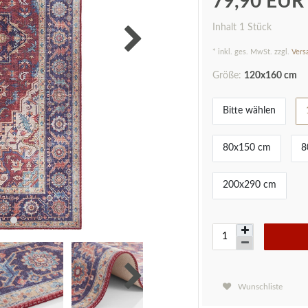
79,90 EU
Inhalt
1
Stück
* inkl. ges. MwSt. zzgl.
Vers
Größe:
120x160 cm
Bitte wählen
80x150 cm
8
200x290 cm
Wunschliste