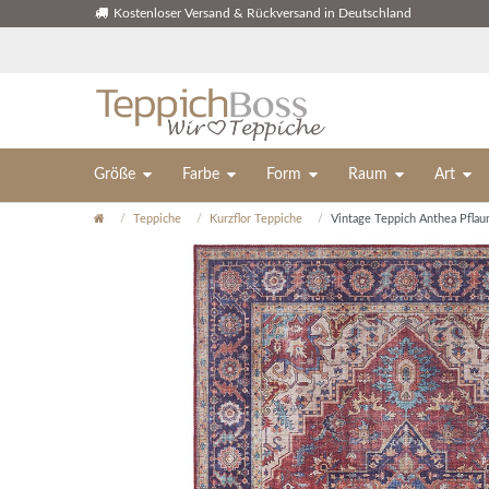
Kostenloser Versand & Rückversand in Deutschland
Größe
Farbe
Form
Raum
Art
Teppiche
Kurzflor Teppiche
Vintage Teppich Anthea Pfla