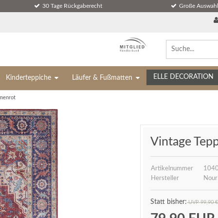
30 Tage Rückgaberecht
Große Auswahl
ELLE DECORATION
Kinderteppiche
Läufer & Fußmatten
umenrot
Vintage Tep
Artikelnummer
104
Hersteller
Nour
UVP 99,90 €