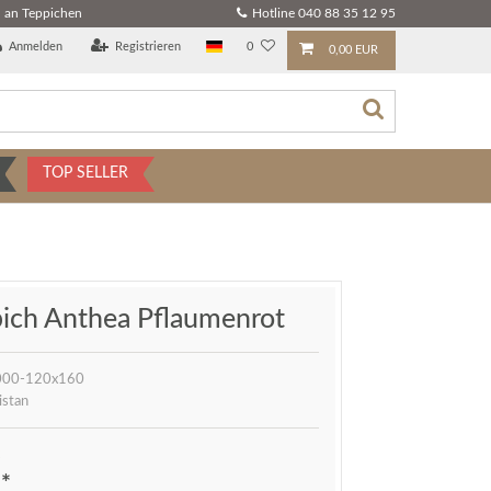
 an Teppichen
Hotline 040 88 35 12 95
Anmelden
Registrieren
0
0,00 EUR
TOP SELLER
pich Anthea Pflaumenrot
000-120x160
istan
*