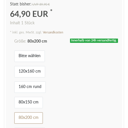
UVP 89,90 €
*
64,90 EUR
Inhalt
1
Stück
* inkl. ges. MwSt. zzgl.
Versandkosten
Innerhalb von 24h versandfertig.
Größe:
80x200 cm
Bitte wählen
120x160 cm
160 cm rund
80x150 cm
80x200 cm