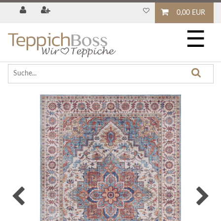
0,00 EUR
☰