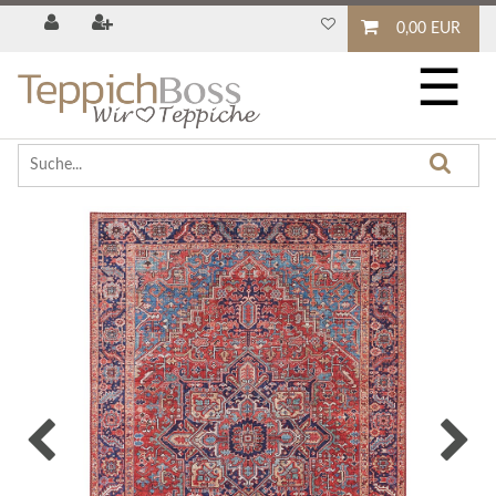
0,00 EUR
☰