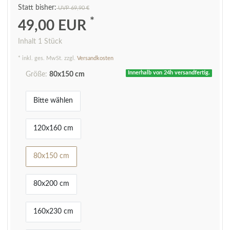
UVP 69,90 €
*
49,00 EUR
Inhalt
1
Stück
* inkl. ges. MwSt. zzgl.
Versandkosten
Innerhalb von 24h versandfertig.
Größe:
80x150 cm
Bitte wählen
120x160 cm
80x150 cm
80x200 cm
160x230 cm