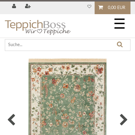
0,00 EUR
☰