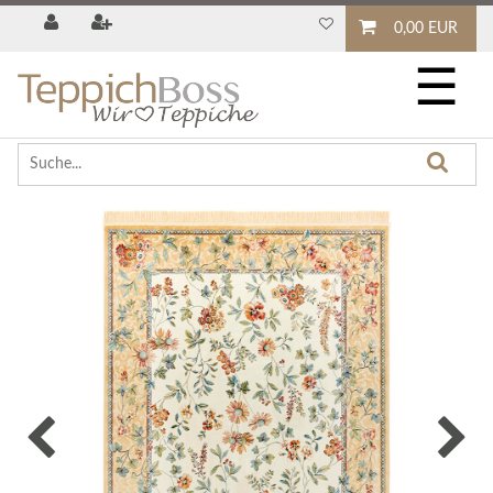
0,00 EUR
☰