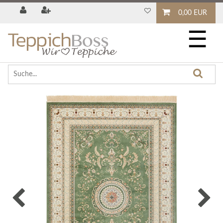
0,00 EUR
☰