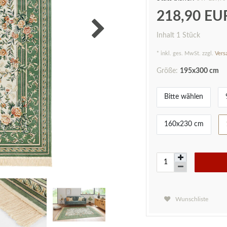
218,90 E
Inhalt
1
Stück
* inkl. ges. MwSt. zzgl.
Vers
Größe:
195x300 cm
Bitte wählen
160x230 cm
Wunschliste