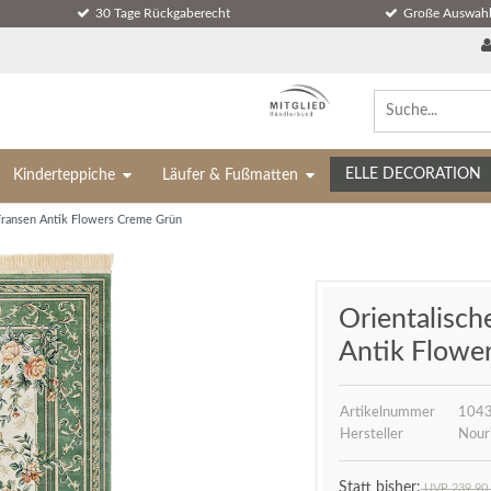
30 Tage Rückgaberecht
Große Auswahl
ELLE DECORATION
Kinderteppiche
Läufer & Fußmatten
 Fransen Antik Flowers Creme Grün
Orientalisch
Antik Flowe
Artikelnummer
104
Hersteller
Nour
UVP 239,90