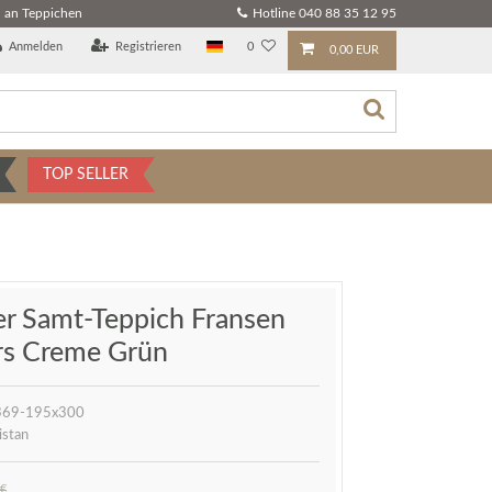
 an Teppichen
Hotline 040 88 35 12 95
Anmelden
Registrieren
0
0,00 EUR
TOP SELLER
er Samt-Teppich Fransen
rs Creme Grün
369-195x300
istan
 €