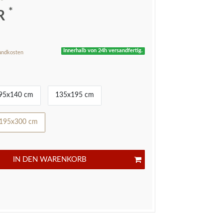
*
UR
Innerhalb von 24h versandfertig.
andkosten
95x140 cm
135x195 cm
195x300 cm
IN DEN WARENKORB