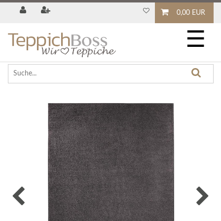
0,00 EUR
☰