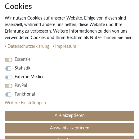
Cookies
Unternehmen
Widerrufs­recht
Wir nutzen Cookies auf unserer Website. Einige von diesen sind
Vertrag widerrufen
essenziell, während andere uns helfen, diese Website und Ihre
Erfahrung zu verbessern. Weitere Informationen zu den von uns
Impressum
verwendeten Cookies und Ihren Rechten als Nutzer finden Sie hier:
Daten­schutz­erklärung
AGB
Daten­schutz­erklärung
Impressum
Partnerprogramm
Essenziell
Statistik
Ihre Vorteile
Externe Medien
Kostenloser Versand & Rückversand in der BRD
PayPal
30 Tage Rückgaberecht
Große Auswahl
Funktional
Kauf auf Rechnung
Weitere Einstellungen
Einfache Auftragsverfolgung
Alle akzeptieren
Auswahl akzeptieren
SEHR GUT
(4.99 / 5)