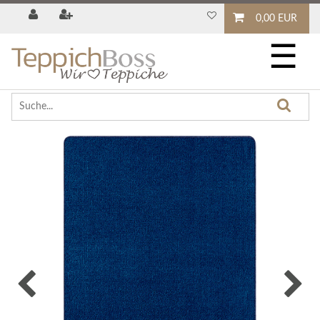
0,00 EUR
☰