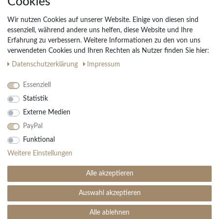
Cookies
Widerrufs­recht
Wir nutzen Cookies auf unserer Website. Einige von diesen sind
Vertrag widerrufen
essenziell, während andere uns helfen, diese Website und Ihre
Erfahrung zu verbessern. Weitere Informationen zu den von uns
Impressum
verwendeten Cookies und Ihren Rechten als Nutzer finden Sie hier:
Daten­schutz­erklärung
AGB
Daten­schutz­erklärung
Impressum
Partnerprogramm
Essenziell
Statistik
Ihre Vorteile
Externe Medien
Kostenloser Versand & Rückversand in der BRD
PayPal
30 Tage Rückgaberecht
Große Auswahl
Funktional
Kauf auf Rechnung
Weitere Einstellungen
Einfache Auftragsverfolgung
Alle akzeptieren
Auswahl akzeptieren
SEHR GUT
(4.99 / 5)
aus
1906
Bewertungen bei: ebay.de, amazon.de ⓘ
Alle ablehnen
© Copyright 2026 | Alle Rechte vorbehalten. - Teppich Boss | Realisation
colornativ /
Informationen zur Echtheit der Bewertungen