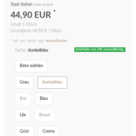
UVP 49,90 €
*
44,90 EUR
Inhalt
1
Stück
Grundpreis
44,90 € / Stück
* inkl. ges. MwSt. zzgl.
Versandkosten
Innerhalb von 24h versandfertig.
Farbe:
dunkelblau
Bitte wählen
Grau
dunkelblau
Rot
Blau
Lila
Braun
Grün
Creme