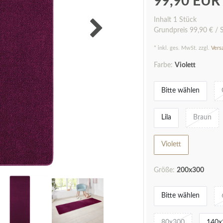
99,90 EU
Inhalt
1
Stück
Grundpreis
99,90 € / 
* inkl. ges. MwSt. zzgl.
Vers
Farbe:
Violett
Bitte wählen
Lila
Braun
Violett
Größe:
200x300
Bitte wählen
80x300
140x