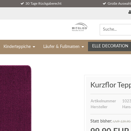
30 Tage Rückgaberecht
Große Auswahl
ELLE DECORATION
Kinderteppiche
Läufer & Fußmatten
Kurzflor Tep
Artikelnummer
102
Hersteller
Hans
UVP 139,90