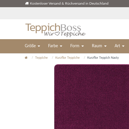
Kostenloser Versand & Rückversand in Deutschland
Größe
Farbe
Form
Raum
Art
Teppiche
Kurzflor Teppiche
Kurzflor Teppich Nasty