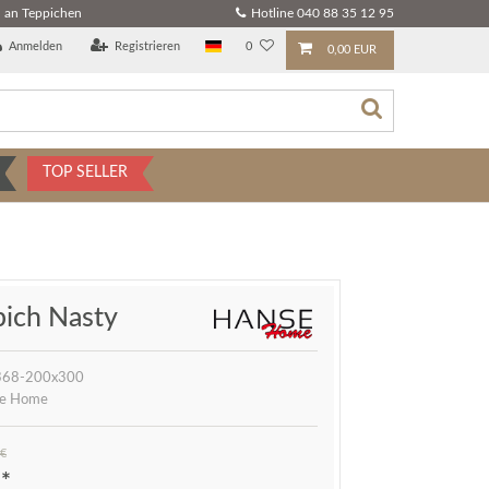
 an Teppichen
Hotline 040 88 35 12 95
Anmelden
Registrieren
0
0,00 EUR
TOP SELLER
pich Nasty
368-200x300
e Home
 €
*