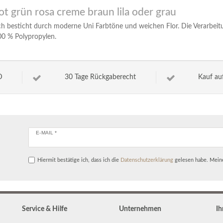
ot grün rosa creme braun lila oder grau
ich besticht durch moderne Uni Farbtöne und weichen Flor. Die Verarbei
100 % Polypropylen.
D
30 Tage Rückgaberecht
Kauf au
E-MAIL *
Hiermit bestätige ich, dass ich die
Daten­schutz­erklärung
gelesen habe. Meine
Service & Hilfe
Unternehmen
Ih