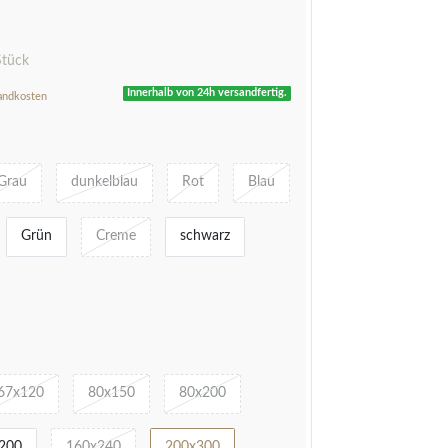
R
Stück
Innerhalb von 24h versandfertig.
andkosten
Grau
dunkelblau
Rot
Blau
Grün
Creme
schwarz
67x120
80x150
80x200
200
160x240
200x300