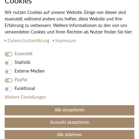
Cookies
Widerrufs­recht
Wir nutzen Cookies auf unserer Website. Einige von diesen sind
Vertrag widerrufen
essenziell, während andere uns helfen, diese Website und Ihre
Erfahrung zu verbessern. Weitere Informationen zu den von uns
Impressum
verwendeten Cookies und Ihren Rechten als Nutzer finden Sie hier:
Daten­schutz­erklärung
AGB
Daten­schutz­erklärung
Impressum
Partnerprogramm
Essenziell
Statistik
Ihre Vorteile
Externe Medien
Kostenloser Versand & Rückversand in der BRD
PayPal
30 Tage Rückgaberecht
Große Auswahl
Funktional
Kauf auf Rechnung
Weitere Einstellungen
Einfache Auftragsverfolgung
Alle akzeptieren
Auswahl akzeptieren
SEHR GUT
(4.99 / 5)
aus
1906
Bewertungen bei: ebay.de, amazon.de ⓘ
Alle ablehnen
© Copyright 2026 | Alle Rechte vorbehalten. - Teppich Boss | Realisation
colornativ /
Informationen zur Echtheit der Bewertungen