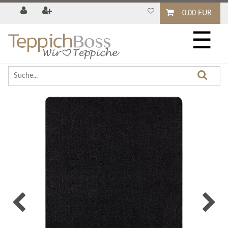
0,00 EUR
☰