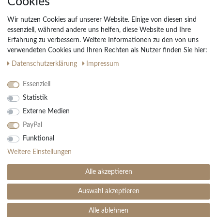
Cookies
Widerrufs­recht
Wir nutzen Cookies auf unserer Website. Einige von diesen sind
Vertrag widerrufen
essenziell, während andere uns helfen, diese Website und Ihre
Erfahrung zu verbessern. Weitere Informationen zu den von uns
Impressum
verwendeten Cookies und Ihren Rechten als Nutzer finden Sie hier:
Daten­schutz­erklärung
AGB
Daten­schutz­erklärung
Impressum
Partnerprogramm
Essenziell
Statistik
Ihre Vorteile
Externe Medien
Kostenloser Versand & Rückversand in der BRD
PayPal
30 Tage Rückgaberecht
Große Auswahl
Funktional
Kauf auf Rechnung
Weitere Einstellungen
Einfache Auftragsverfolgung
Alle akzeptieren
Auswahl akzeptieren
SEHR GUT
(4.99 / 5)
aus
1906
Bewertungen bei: ebay.de, amazon.de ⓘ
Alle ablehnen
© Copyright 2026 | Alle Rechte vorbehalten. - Teppich Boss | Realisation
colornativ /
Informationen zur Echtheit der Bewertungen