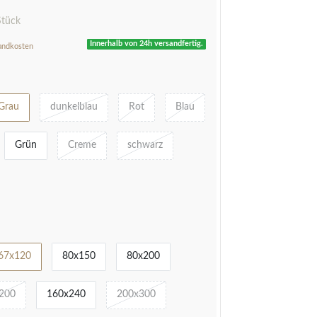
Stück
Innerhalb von 24h versandfertig.
andkosten
Grau
dunkelblau
Rot
Blau
Grün
Creme
schwarz
67x120
80x150
80x200
200
160x240
200x300