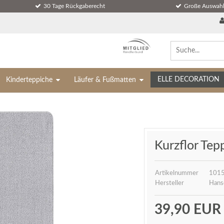
30 Tage Rückgaberecht
Große Auswahl
ELLE DECORATION
Kinderteppiche
Läufer & Fußmatten
Kurzflor Tep
Artikelnummer
1015
Hersteller
Hans
39,90 EU