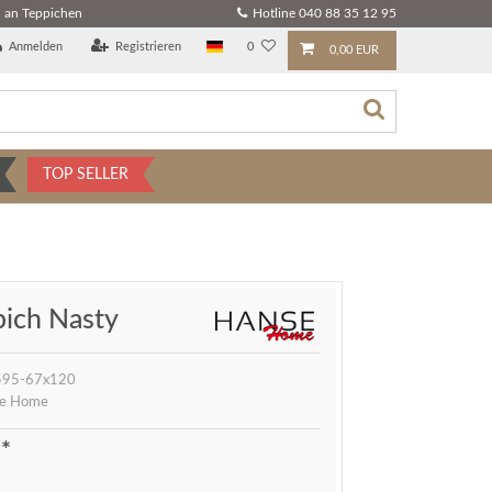
 an Teppichen
Hotline 040 88 35 12 95
Anmelden
Registrieren
0
0,00 EUR
TOP SELLER
pich Nasty
95-67x120
e Home
*
R