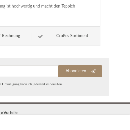
tung ist hochwertig und macht den Teppich
f Rechnung
Großes Sortiment
Abonnieren
 Einwilligung kann ich jederzeit widerrufen.
re Vorteile
Kostenloser Versand & Rückversand in der BRD
30 Tage Rückgaberecht