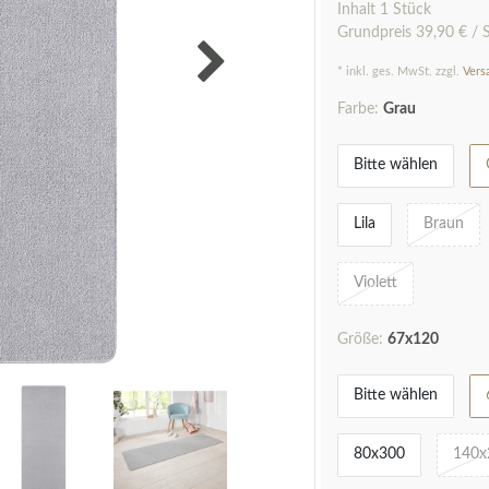
Inhalt
1
Stück
Grundpreis
39,90 € / 
* inkl. ges. MwSt. zzgl.
Vers
Farbe:
Grau
Bitte wählen
Lila
Braun
Violett
Größe:
67x120
Bitte wählen
80x300
140x