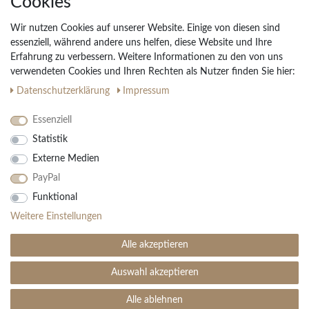
Cookies
Widerrufs­recht
Wir nutzen Cookies auf unserer Website. Einige von diesen sind
Vertrag widerrufen
essenziell, während andere uns helfen, diese Website und Ihre
Erfahrung zu verbessern. Weitere Informationen zu den von uns
Impressum
verwendeten Cookies und Ihren Rechten als Nutzer finden Sie hier:
Daten­schutz­erklärung
AGB
Daten­schutz­erklärung
Impressum
Partnerprogramm
Essenziell
Statistik
Ihre Vorteile
Externe Medien
Kostenloser Versand & Rückversand in der BRD
PayPal
30 Tage Rückgaberecht
Große Auswahl
Funktional
Kauf auf Rechnung
Weitere Einstellungen
Einfache Auftragsverfolgung
Alle akzeptieren
Auswahl akzeptieren
SEHR GUT
(4.99 / 5)
aus
1906
Bewertungen bei: ebay.de, amazon.de ⓘ
Alle ablehnen
© Copyright 2026 | Alle Rechte vorbehalten. - Teppich Boss | Realisation
colornativ /
Informationen zur Echtheit der Bewertungen