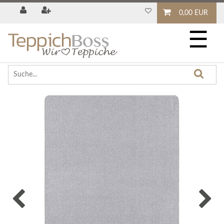
0,00 EUR
☰