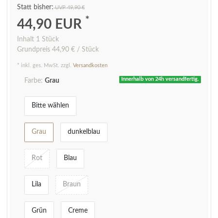
UVP 49,90 €
*
44,90 EUR
Inhalt
1
Stück
Grundpreis
44,90 € / Stück
* inkl. ges. MwSt. zzgl.
Versandkosten
Innerhalb von 24h versandfertig.
Farbe:
Grau
Bitte wählen
Grau
dunkelblau
Rot
Blau
Lila
Braun
Grün
Creme