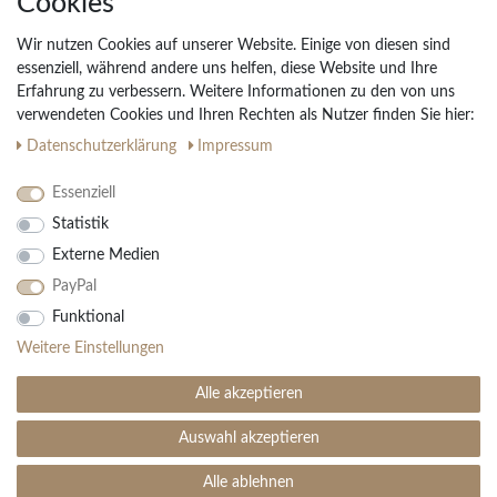
Cookies
Widerrufs­recht
Wir nutzen Cookies auf unserer Website. Einige von diesen sind
Vertrag widerrufen
essenziell, während andere uns helfen, diese Website und Ihre
Erfahrung zu verbessern. Weitere Informationen zu den von uns
Impressum
verwendeten Cookies und Ihren Rechten als Nutzer finden Sie hier:
Daten­schutz­erklärung
AGB
Daten­schutz­erklärung
Impressum
Partnerprogramm
Essenziell
Statistik
Ihre Vorteile
Externe Medien
Kostenloser Versand & Rückversand in der BRD
PayPal
30 Tage Rückgaberecht
Große Auswahl
Funktional
Kauf auf Rechnung
Weitere Einstellungen
Einfache Auftragsverfolgung
Alle akzeptieren
Auswahl akzeptieren
SEHR GUT
(4.99 / 5)
aus
1906
Bewertungen bei: ebay.de, amazon.de ⓘ
Alle ablehnen
© Copyright 2026 | Alle Rechte vorbehalten. - Teppich Boss | Realisation
colornativ /
Informationen zur Echtheit der Bewertungen