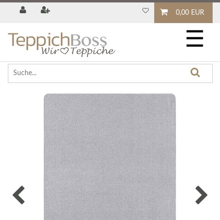
0,00 EUR
☰