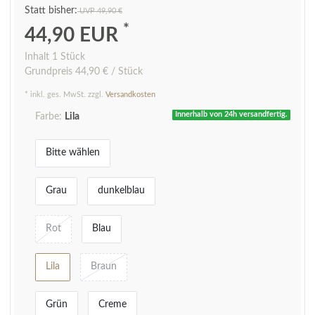
UVP 49,90 €
*
44,90 EUR
Inhalt
1
Stück
Grundpreis
44,90 € / Stück
* inkl. ges. MwSt. zzgl.
Versandkosten
Innerhalb von 24h versandfertig.
Farbe:
Lila
Bitte wählen
Grau
dunkelblau
Rot
Blau
Lila
Braun
Grün
Creme