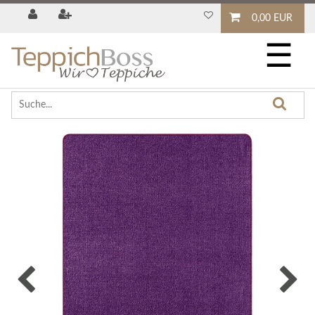
0,00 EUR
☰