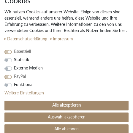
Cookies
Widerrufs­recht
Wir nutzen Cookies auf unserer Website. Einige von diesen sind
Vertrag widerrufen
essenziell, während andere uns helfen, diese Website und Ihre
Erfahrung zu verbessern. Weitere Informationen zu den von uns
Impressum
verwendeten Cookies und Ihren Rechten als Nutzer finden Sie hier:
Daten­schutz­erklärung
AGB
Daten­schutz­erklärung
Impressum
Partnerprogramm
Essenziell
Statistik
Ihre Vorteile
Externe Medien
Kostenloser Versand & Rückversand in der BRD
PayPal
30 Tage Rückgaberecht
Große Auswahl
Funktional
Kauf auf Rechnung
Weitere Einstellungen
Einfache Auftragsverfolgung
Alle akzeptieren
Auswahl akzeptieren
SEHR GUT
(4.99 / 5)
aus
1906
Bewertungen bei: ebay.de, amazon.de ⓘ
Alle ablehnen
© Copyright 2026 | Alle Rechte vorbehalten. - Teppich Boss | Realisation
colornativ /
Informationen zur Echtheit der Bewertungen