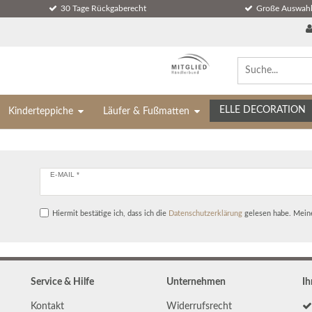
30 Tage Rückgaberecht
Große Auswahl
ELLE DECORATION
Kinderteppiche
Läufer & Fußmatten
E-MAIL *
Hiermit bestätige ich, dass ich die
Daten­schutz­erklärung
gelesen habe. Meine
Service & Hilfe
Unternehmen
Ih
Kontakt
Widerrufs­recht